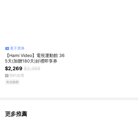
電子票券
【Hami Video】電視運動館 36
5天(加贈180天)好禮即享券
$2,269
$2,388
預約送禮
有兌換期
更多推薦
看更多