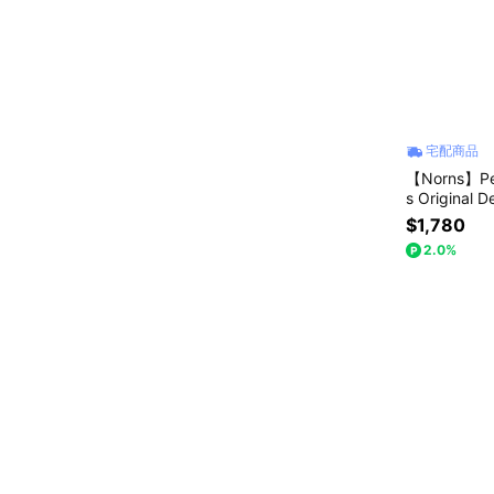
宅配商品
【Norns】P
s Origina
0000mAh
$1,780
2.0%