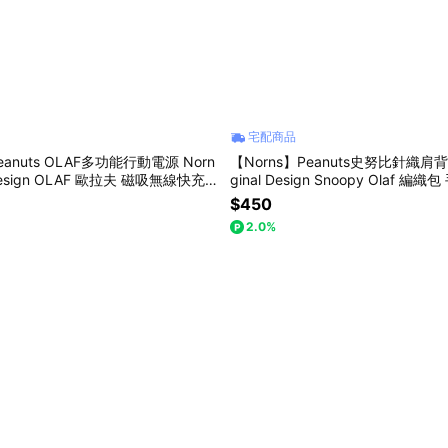
宅配商品
eanuts OLAF多功能行動電源 Norn
【Norns】Peanuts史努比針織肩背包 
l Design OLAF 歐拉夫 磁吸無線快充1
ginal Design Snoopy Olaf 編
萬能充 自帶線
用提袋
$450
2.0%