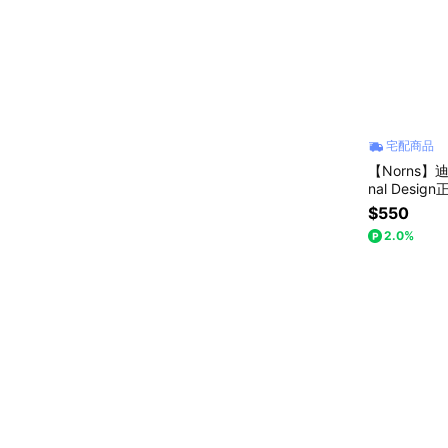
宅配商品
【Norns】迪
nal Des
曆
$550
2.0%