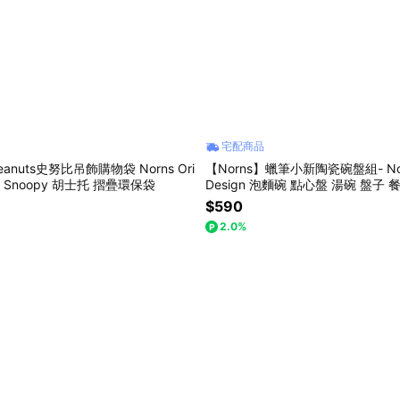
宅配商品
eanuts史努比吊飾購物袋 Norns Ori
【Norns】蠟筆小新陶瓷碗盤組- Norns
ign Snoopy 胡士托 摺疊環保袋
Design 泡麵碗 點心盤 湯碗 盤子 
$590
2.0%