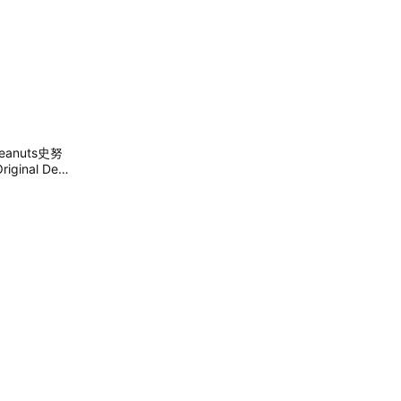
anuts史努
inal Desi