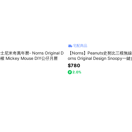
宅配商品
士尼米奇萬年曆- Norns Original D
【Norns】Peanuts史努比三模無
授權 Mickey Mouse DIY公仔月曆
orns Original Design Snoop
換裝置
$780
2.0%