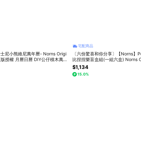
宅配商品
士尼小熊維尼萬年曆- Norns Origi
〔六份驚喜和你分享〕【Norns】Pe
ign正版授權 月曆日曆 DIY公仔積木萬年
比捏捏樂盲盒組(一組六盒) Norns Orig
gn 減壓 OLAF Snoopy
$1,134
15.0%