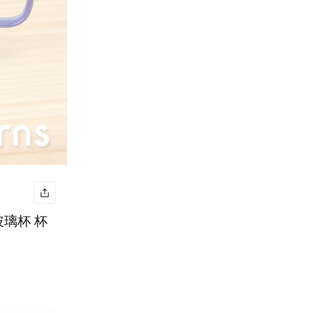
層玻璃杯 杯