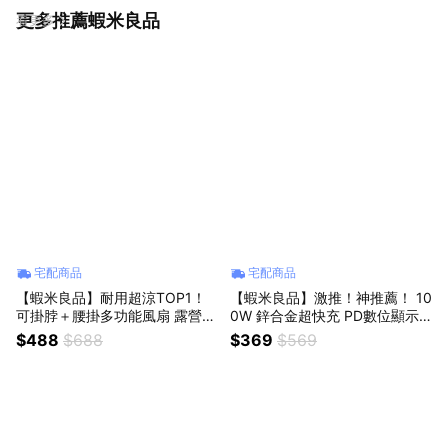
更多推薦蝦米良品
看更多
宅配商品
宅配商品
【蝦米良品】耐用超涼TOP1！
【蝦米良品】激推！神推薦！ 10
可掛脖＋腰掛多功能風扇 露營風
0W 鋅合金超快充 PD數位顯示
扇 USB可充電 戶外工作 迷你小
充電線 快充線 適用蘋果華為小
$488
$688
$369
$569
風扇 大容量電池 腰掛風扇
米手機 iPhone