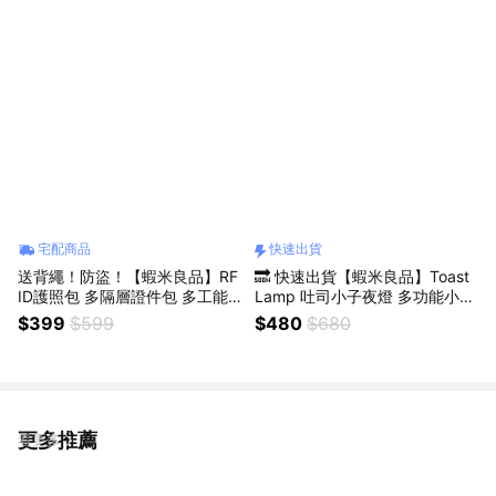
禮物
宅配商品
快速出貨
送背繩！防盜！【蝦米良品】RF
🔜 快速出貨【蝦米良品】Toast
ID護照包 多隔層證件包 多工能
Lamp 吐司小子夜燈 多功能小夜
出國收納包 可側背卡夾包 卡套
燈 手機支架 聖誕節交換禮物 情
$399
$599
$480
$680
手拿斜背 2in1
人節禮物 贈品 尾牙 聖誕禮物 禮
盒
更多推薦
看更多