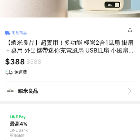
宅配商品
【蝦米良品】超實用！多功能 極巅2合1風扇 掛扇
＋桌用 外出攜帶迷你充電風扇 USB風扇 小風扇
宿舍 辦公室
$388
$588
免運費
蝦米良品
LINE Pay
最高4%
LINE Bank
單筆滿額