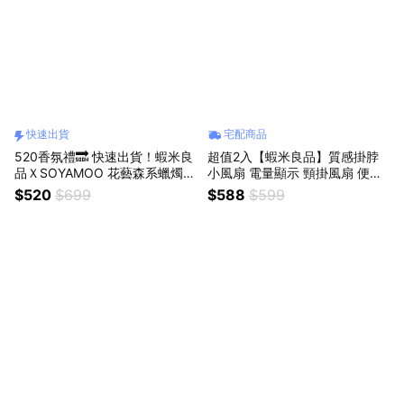
快速出貨
宅配商品
520香氛禮🔜 快速出貨！蝦米良
超值2入【蝦米良品】質感掛脖
品ＸSOYAMOO 花藝森系蠟燭
小風扇 電量顯示 頸掛風扇 便攜
送禮自用精美禮盒 聖誕節交換禮
式 無葉小電扇 戶外露營 USB靜
$520
$699
$588
$599
物 情人節禮物 生日禮物 畢業禮
音 宿舍桌上型 電風扇 情人節禮
物
物 520禮物 生日實用禮物