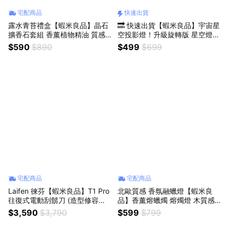
宅配商品
快速出貨
露水青苔禮盒【蝦米良品】晶石
🔜 快速出貨【蝦米良品】宇宙星
擴香石套組 香薰植物精油 質感
空投影燈！升級旋轉版 星空燈
玻璃擴香瓶 車用香氛石 聖誕節
旋轉滿天星光投影燈 投射燈 小
$590
$890
$499
$699
交換禮物 生日禮物 情人節禮物
夜燈 生日 聖誕節 交換禮物 聖誕
送禮 贈品
禮物 贈品 尾牙
宅配商品
宅配商品
Laifen 徠芬【蝦米良品】T1 Pro
北歐質感 香氛融蠟燈【蝦米良
往復式電動刮鬍刀 (造型修容套
品】香薰熔蠟燭 熔燭燈 木質感
組) 鋁合金 智慧感應馬達 輕巧便
復古 融燭燈家用創意臺燈 插電
$3,590
$3,790
$599
$799
攜 Type-C快充 電鬍刀 全機防水
調光燭臺 進口質感橡木 聖誕節
禮物 交換禮物 情人節禮物 生日