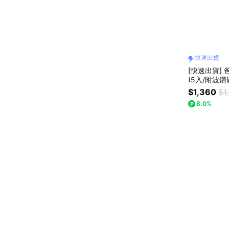
快速出貨
[快速出貨]
(5入/附波鑽
$1,360
$1
8.0%