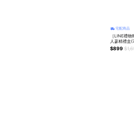
宅配商品
［LINE禮
人蔘精禮盒(7
$899
$1,