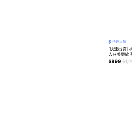
快速出貨
[快速出貨] 祝你生日快樂！【老協珍】美顏飲(6
入)+美顏飲 蔓
$899
$1,