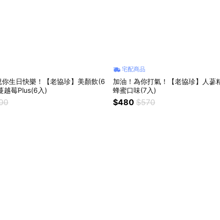
宅配商品
加油！為你打氣！【老協珍】人蔘精
越莓Plus(6入)
蜂蜜口味(7入)
200
$480
$570