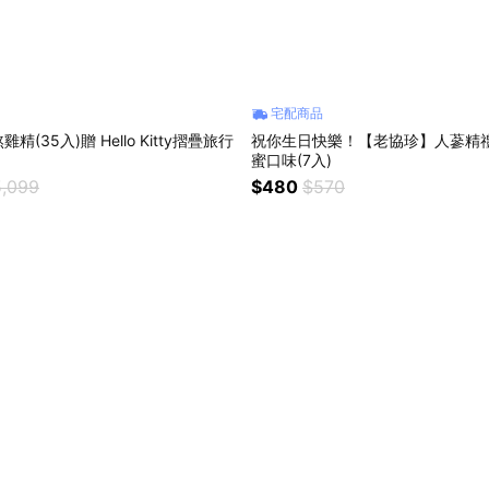
宅配商品
(35入)贈 Hello Kitty摺疊旅行
祝你生日快樂！【老協珍】人蔘精禮
蜜口味(7入)
,099
$480
$570