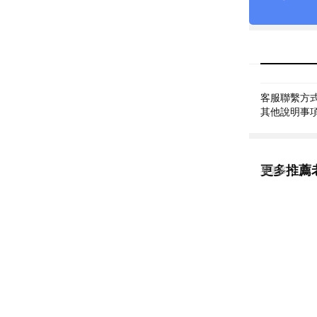
客服聯繫方式: 
其他說明事項: 
更多推薦
看更多