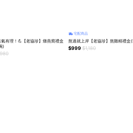
宅配商品
 爸氣有理！💪【老協珍】燉燕窩禮盒
熬過就上岸【老協珍】熬雞精禮盒(常
碗)
$999
$1,180
,980