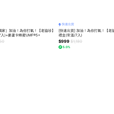
快速出貨
物獨家］加油！為你打氣！【老協珍】
[快速出貨] 加油！為你打氣！【老協珍】熬雞精
入)+麥蘆卡蜂蜜UMF®5+
禮盒(常溫/7入)
650
$999
$1,180
5.0%