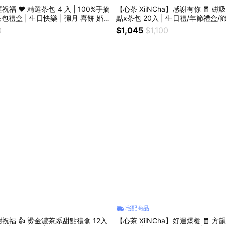
福 ❤️ 精選茶包 4 入 | 100%手摘
【心茶 XiiNCha】感謝有你 🧧 
茶包禮盒 | 生日快樂 | 彌月 喜餅 婚
點x茶包 20入 | 生日禮/年節禮盒
贈提袋）
0
$1,045
$1,100
宅配商品
祝福 👍 燙金濃茶系甜點禮盒 12入
【心茶 XiiNCha】好運爆棚 🧧 