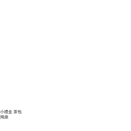
緞帶小禮盒 茶包
摩羯座