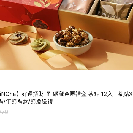
iiNCha】好運招財 🧧 緞藏金匣禮盒 茶點 12入 | 茶點X
日禮/年節禮盒/節慶送禮
770