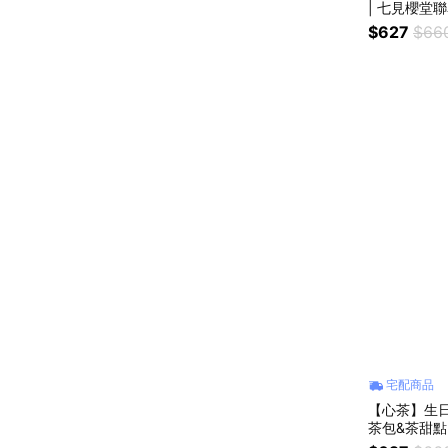
$627
$66
宅配商品
【心茶】生日