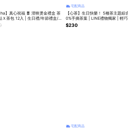
宅配商品
NCha】真心祝福 🧧 澄映燙金禮盒 茶
【心茶】生日快樂！ 5種茶主題綜合茶包❤️ | 10
茶點Ｘ茶包 12入 | 生日禮/年節禮盒/節
0%手摘茶葉 | LINE禮物獨家 | 
0
$230
宅配商品