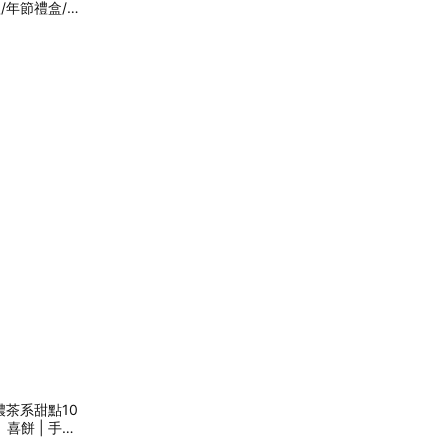
禮/年節禮盒/
 濃茶系甜點10
 喜餅 | 手工