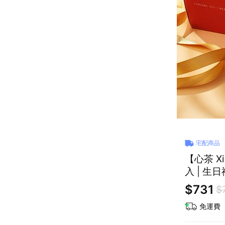
宅配商品
【心茶 X
入 | 生
$731
$
免運費