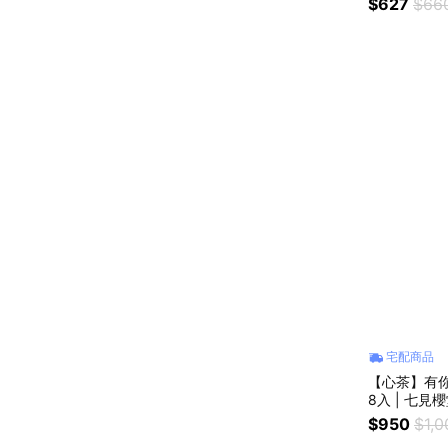
$627
$66
宅配商品
【心茶】有你
8入 | 七見
贈禮
$950
$1,0