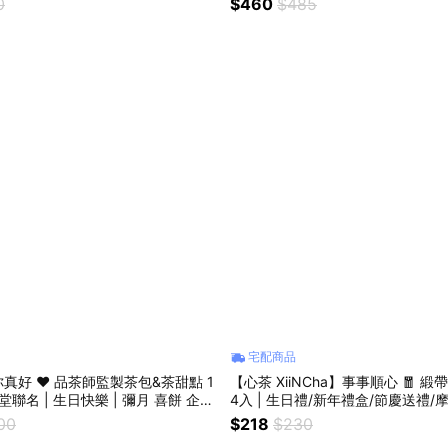
0
$460
$485
宅配商品
真好 ❤️ 品茶師監製茶包&茶甜點 1
【心茶 XiiNCha】事事順心 🧧 
櫻堂聯名 | 生日快樂 | 彌月 喜餅 企業
4入 | 生日禮/新年禮盒/節慶送禮/
00
$218
$230