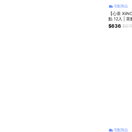
宅配商品
【心茶 Xii
點 12入 | 
慶送禮
$636
$67
宅配商品