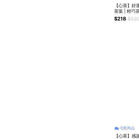
【心茶】好運祝
茶葉 | 輕巧
禮 企業贈禮
$218
$23
宅配商品
【心茶】感謝