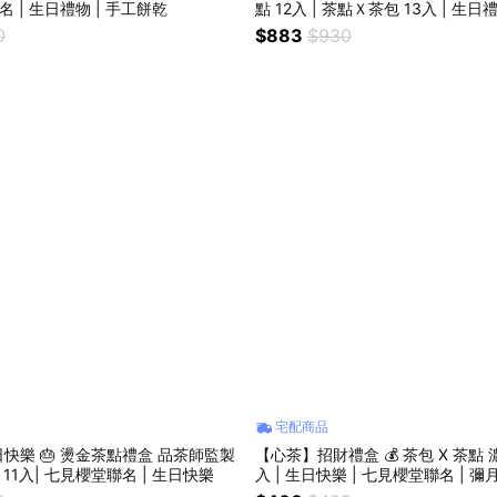
| 七見櫻堂聯名 | 生日禮物 | 手工餅乾
點 12入 | 茶點Ｘ茶包 13入 | 生日
節慶送禮
0
$883
$930
宅配商品
快樂 🎂 燙金茶點禮盒 品茶師監製
【心茶】招財禮盒 💰 茶包 X 茶點
茶包&茶甜點 11入| 七見櫻堂聯名 | 生日快樂
入 | 生日快樂 | 七見櫻堂聯名 | 彌月
餅乾 | 100% 手採茶葉製