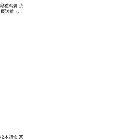
磁吸藏禮精裝 茶
/節慶送禮（附
方韻松木禮盒 茶