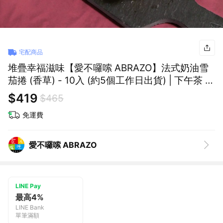
宅配商品
堆疊幸福滋味【愛不囉嗦 ABRAZO】法式奶油雪
茄捲 (香草) - 10入 (約5個工作日出貨) | 下午茶 酥
脆好吃 美味分享 一口接一口 送禮推薦 年節送禮
$419
$465
伴手禮
免運費
愛不囉嗦 ABRAZO
LINE Pay
最高4%
LINE Bank
單筆滿額