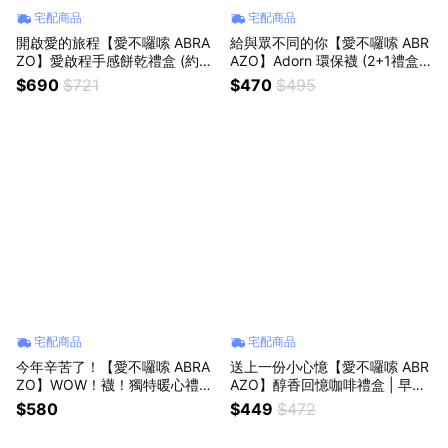
宅配商品
宅配商品
開啟愛的旅程【愛不囉嗦 ABRA
給與眾不同的你【愛不囉嗦 ABR
ZO】愛啟程手感餅乾禮盒 (約5
AZO】Adorn 環保襪 (2+1禮盒)
個工作日出貨) | 下午茶 點心 美
環保襪 服裝搭配 撞出不同色彩
$690
$721
$470
$495
味分享 午茶搭配 好友 生日禮 情
讓世界看到我們的樣子 健康 友
人獻禮 企業贈禮 禮品推薦
善 環保 永續 公益禮盒
宅配商品
宅配商品
今年辛苦了！【愛不囉嗦 ABRA
送上一份小心憶【愛不囉嗦 ABR
ZO】WOW！襪！獨特暖心禮盒
AZO】醇香回憶咖啡禮盒 | 早餐
(約5個工作日出貨) 馬卡龍 燕麥
下午茶 辦公室 香醇咖啡 品味美
$580
$449
$472
餅乾 阿唐襪 聯名禮盒 公益禮盒
好 美味分享 好友 同事 伴手禮 送
送禮首選 送禮推薦
禮推薦