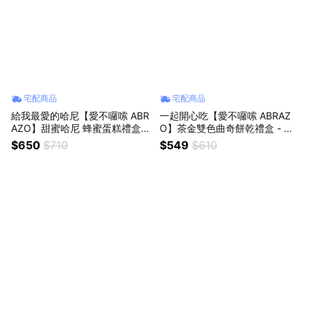
宅配商品
宅配商品
給我最愛的哈尼【愛不囉嗦 ABR
一起開心吃【愛不囉嗦 ABRAZ
AZO】甜蜜哈尼 蜂蜜蛋糕禮盒
O】茶金雙色曲奇餅乾禮盒 - 附
(約5個工作日出貨) 下午茶 鬆軟
不織布環保提袋 (約5個工作日出
$650
$710
$549
$610
綿密 美味好吃 送禮首選 情人獻
貨) | 下午茶 點心 好友 同事 美味
禮 甜蜜蜜 膩一起
分享 伴手禮 企業贈禮 送禮推薦