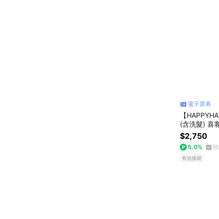
電子票券
【HAPPY
(含洗髮) 喜
$2,750
5.0%
預
有兌換期