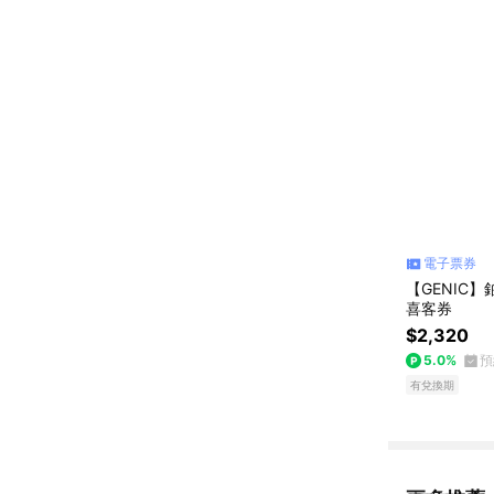
電子票券
【GENIC
喜客券
$2,320
5.0%
預
有兌換期