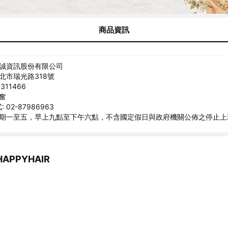
商品資訊
精誠資訊股份有限公司
臺北市瑞光路318號
311466
隆奮
02-87986963
 星期一至五，早上九點至下午六點，不含國定假日與政府機關公佈之停止上
APPYHAIR