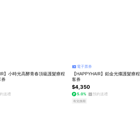
電子票券
HAIR】小時光高酵青春頂級護髮療程
【HAPPYHAIR】鉑金光燦護髮療程
客券
客券
$4,350
約送禮
5.0%
預約送禮
有兌換期