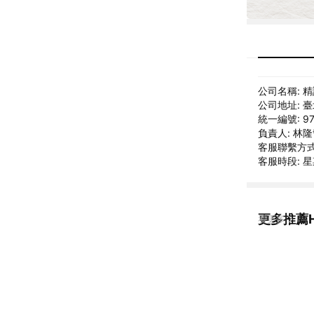
公司名稱: 
公司地址: 
統一編號: 97
負責人: 林
客服聯繫方式: 
客服時段:
更多推薦H
看更多