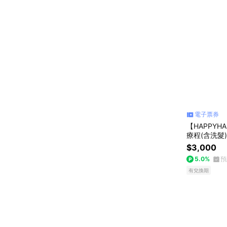
電子票券
【HAPPYH
療程(含洗髮
$3,000
5.0%
預
有兌換期