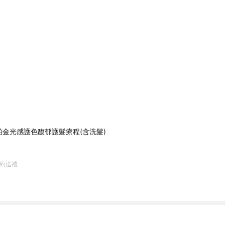
】鉑金光感護色馥郁護髮療程(含洗髮)
約送禮