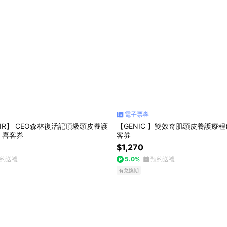
電子票券
AIR】 CEO森林復活記頂級頭皮養護
【GENIC 】雙效奇肌頭皮養護療程(
) 喜客券
客券
$1,270
約送禮
5.0%
預約送禮
有兌換期