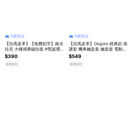
宅配商品
宅配商品
【拉瑪皮革】【免費刻字】維夫
【拉瑪皮革】Gogoro 經典款 保
拉克 大樓感應磁扣套 #聖誕禮物
護套 機車鑰匙套 鑰匙套 電動車
#生日禮物
鑰匙套 車鑰匙套 感應扣套 真皮
$390
$549
鑰匙套
客製刻印
客製刻印