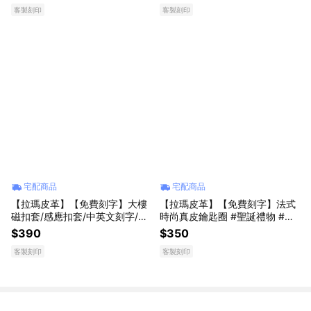
客製刻印
客製刻印
宅配商品
宅配商品
【拉瑪皮革】【免費刻字】大樓
【拉瑪皮革】【免費刻字】法式
磁扣套/感應扣套/中英文刻字/螺
時尚真皮鑰匙圈 #聖誕禮物 #生
絲扣勾勾配件 #聖誕禮物 #生日
日禮物
$390
$350
禮物
客製刻印
客製刻印