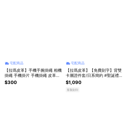
宅配商品
宅配商品
【拉瑪皮革】手機手腕掛繩 相機
【拉瑪皮革】【免費刻字】背雙
掛繩 手機掛片 手機掛繩 皮革製
卡層證件套/日系簡約 #聖誕禮物
#聖誕禮物 #生日禮物
#生日禮物
$300
$1,090
客製刻印