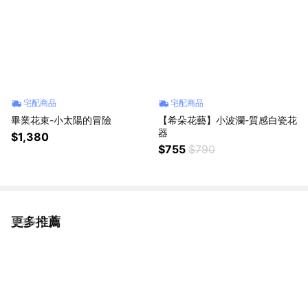
宅配商品
宅配商品
畢業花束-小太陽的冒險
【希朵花藝】小波瀾-質感白瓷花
器
$1,380
$755
$790
更多推薦
看更多