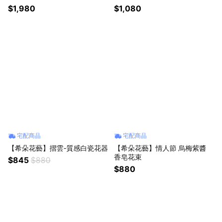
$1,980
$1,080
宅配商品
宅配商品
【希朵花藝】摺雲-質感白瓷花器
【希朵花藝】情人節 烏梅紫醬
香皂花束
$845
$880
$880