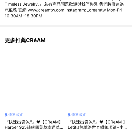
Timeless Jewelry.」 若有商品問題歡迎與我們聯繫 我們將盡速為
您服務 官網 www.creamtw.com Instagram: _creamtw Mon-Fri
10:30AM~18:30PM
更多推薦CRéAM
看更多
快速出貨
快速出貨
『快速出貨9折』❤️【CReAM】
『快速出貨9折』❤️【CReAM 】
Harper 925純銀四葉草幸運草滿
Letitia施華洛世奇鑽飾項鍊+小