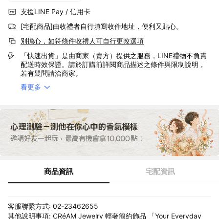
支援LINE Pay / 信用卡
[宅配商品]由收禮者自行填寫收件地址，便利又貼心。
別擔心，如符條件收禮人可自行更改選項
「快速出貨」是由商家（賣方）提供之服務，LINE禮物不負責
配送時效保證。請於訂購前詳閱商品描述之條件與限制說明，
若有疑問請洽商家。
看更多
商品資訊
宅配資訊
客服聯繫方式: 02-23462655
其他說明事項: CRéAM Jewelry 輕奢簡約飾品 「Your Everyday