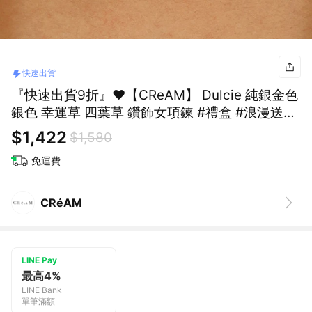
快速出貨
『快速出貨9折』❤️【CReAM】 Dulcie 純銀金色
銀色 幸運草 四葉草 鑽飾女項鍊 #禮盒 #浪漫送禮
#生日禮盒 #情人禮物 #生日禮物
$1,422
$1,580
免運費
CRéAM
LINE Pay
最高4%
LINE Bank
單筆滿額