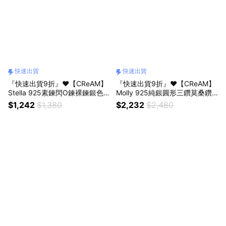
快速出貨
快速出貨
『快速出貨9折』❤️【CReAM】
『快速出貨9折』❤️【CReAM】
Stella 925素鍊閃O鍊裸鍊銀色
Molly 925純銀圓形三鑽莫桑鑽
女項鍊頸鍊項鏈#禮盒 #浪漫送
石鑽飾亮鑽銀色女項鍊 項鏈 項
$1,242
$1,380
$2,232
$2,480
禮 #生日禮盒 #情人禮物 #生日
鏈#禮盒 #浪漫送禮 #生日禮盒 #
禮物
情人禮物 #生日禮物