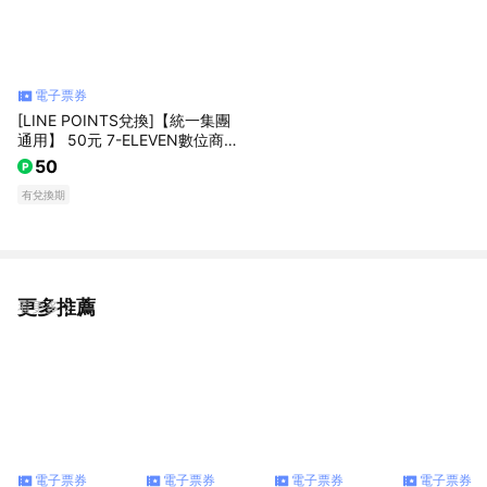
電子票券
[LINE POINTS兌換]【統一集團
通用】 50元 7-ELEVEN數位商
品禮券 喜客券(輸入序號後．可
50
分次使用)
有兌換期
更多推薦
看更多
電子票券
電子票券
電子票券
電子票券