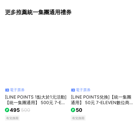
更多推薦統一集團通用禮券
看更多
電子票券
電子票券
[LINE POINTS 1點大於1元活動]
[LINE POINTS兌換]【統一集團
【統一集團通用】 500元 7-ELE
通用】 50元 7-ELEVEN數位商
VEN數位商品禮券 喜客券(輸入
品禮券 喜客券(輸入序號後．可
495
500
50
序號後．可分次使用)
分次使用)
有兌換期
有兌換期