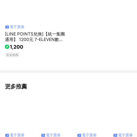
電子票券
[LINE POINTS兌換]【統一集團
通用】 1200元 7-ELEVEN數位
商品禮券 喜客券(輸入序號後．
1,200
可分次使用)
有兌換期
更多推薦
看更多
電子票券
電子票券
電子票券
電子票券