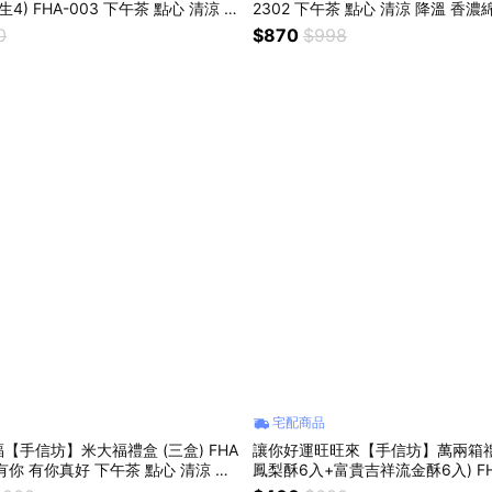
4) FHA-003 下午茶 點心 清涼 健
2302 下午茶 點心 清涼 降溫 香
少負擔 伴手禮 送禮推薦
美味分享 伴手禮 送禮推薦
0
$870
$998
宅配商品
【手信坊】米大福禮盒 (三盒) FHA
讓你好運旺旺來【手信坊】萬兩箱禮
謝有你 有你真好 下午茶 點心 清涼 降
鳳梨酥6入+富貴吉祥流金酥6入) FH
和果子 美味分享 伴手禮 送禮推薦