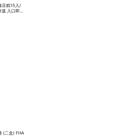
豆糕15入/
 降溫 入口即化
二盒) FHA