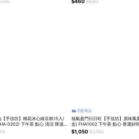
,000
$460
$680
宅配商品
【手信坊】桐花冰心綠豆糕15入/
福氣盈門日日旺【手信坊】原味鳳梨
HA-0202) 下午茶 點心 清涼 降溫
盒) FHA1002 下午茶 點心 香濃
手禮 送禮推薦 一口接一口 吃甜甜好
美味分享 伴手禮 年節送禮 送禮推
20
$1,050
$1,150