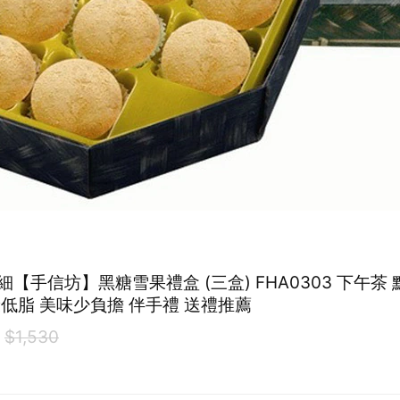
【手信坊】黑糖雪果禮盒 (三盒) FHA0303 下午茶 
康低脂 美味少負擔 伴手禮 送禮推薦
0
$1,530