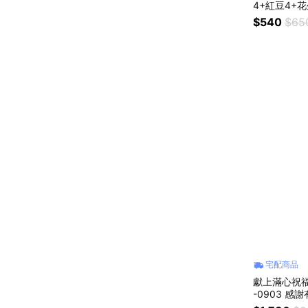
4+紅豆4+花生
康低脂 美味
$540
$65
宅配商品
獻上滿心祝福
-0903 感
溫 米大福 