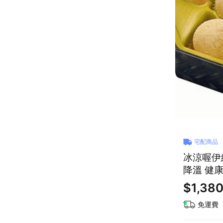
宅配商品
冰涼喔伊細
降溫 健
$1,38
免運費