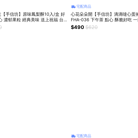
宅配商品
【手信坊】原味鳳梨酥10入/盒 好
心花朵朵開【手信坊】滴滴噠心蛋捲 (
心 濃郁果粒 經典美味 送上祝福 台
FHA-036 下午茶 點心 酥脆好吃 
 送禮首選
味分享 伴手禮 送禮推薦 甜蜜幸福
0
$490
$620
宅配商品