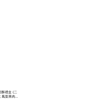
酥禮盒 (二
好吃 鳳梨果肉
薦