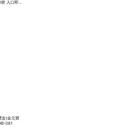
濃綿密 入口即化
盒(金元寶
B-081