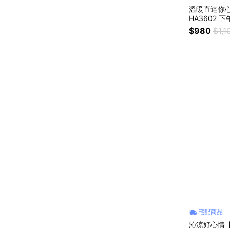
溫暖直達你心
HA3602 
分享 伴手禮
$980
$1,1
宅配商品
沁涼好心情【