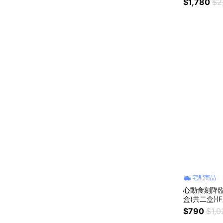
$1,780
$2
宅配商品
心動食刻降臨
盒(共二盒)(F
入口即化 伴
$790
$1,0
人緣