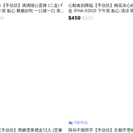
【手信坊】滴滴噠心蛋捲 (二盒) F
心動食刻降臨【手信坊】桐花冰心綠
下午茶 點心 酥脆好吃 一口接一口 美味
盒 (FHA-0202) 下午茶 點心 清涼
 送禮推薦 甜蜜幸福
伴手禮 禮盒 送禮 一口接一口
00
$459
$510
宅配商品
手信坊】黑糖雪果禮盒12入 (芝麻
與你不期而芋【手信坊】京都芋雪捲 (