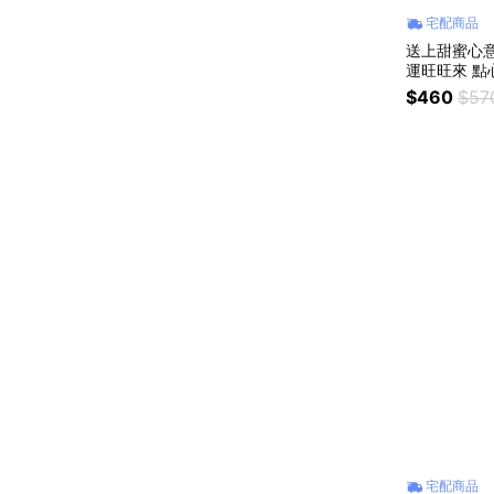
宅配商品
送上甜蜜心意
運旺旺來 點
灣十大伴手禮
$460
$57
宅配商品