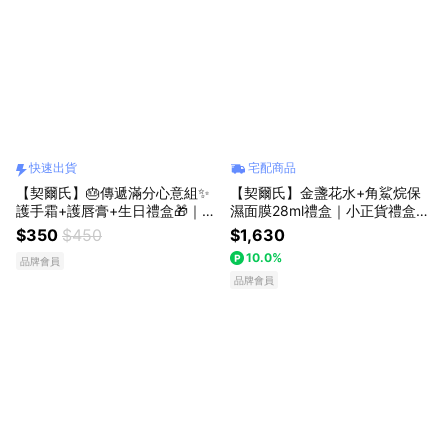
快速出貨
宅配商品
【契爾氏】🎂傳遞滿分心意組✨
【契爾氏】金盞花水+角鯊烷保
護手霜+護唇膏+生日禮盒🎁｜LI
濕面膜28ml禮盒｜小正貨禮盒✨
NE禮物獨家[快速出貨]
LINE禮物獨家
$350
$450
$1,630
10.0%
品牌會員
品牌會員