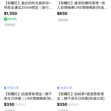
【契爾氏】最好的時光都與你✨
【契爾氏】膠原防曬呵護禮✨情
明星金盞花250ml禮盒｜旅行必
人節禮物🎁LINE禮物獨家[快速
備[快速出貨]
出貨]
$1,550
$650
10.0%
品牌會員
品牌會員
快速出貨
快速出貨
【契爾氏】🎂護唇膏禮盒✨獅子
【契爾氏】🎂經典1號護唇膏禮
座生日快樂｜LINE禮物獨家[快
盒｜獅子座生日快樂[快速出貨]
速出貨]
$350
$450
$350
$450
品牌會員
品牌會員