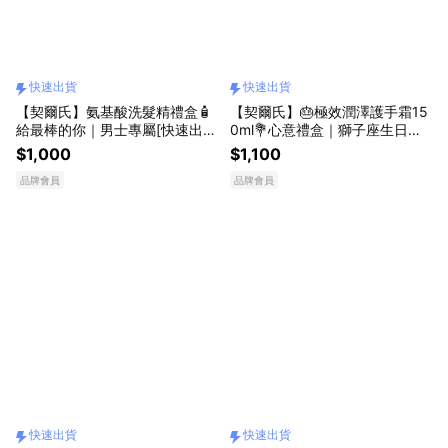
快速出貨
快速出貨
【契爾氏】氨基酸洗髮精禮盒🧴
【契爾氏】🎂極效潤澤護手霜15
給最棒的你｜男士專屬[快速出
0ml💐心意禮盒｜獅子座生日快
貨]
樂[快速出貨]
$1,000
$1,100
品牌會員
品牌會員
快速出貨
快速出貨