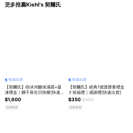
更多推薦Kiehl's 契爾氏
看更多
快速出貨
快速出貨
【契爾氏】🎂冰河醣保濕霜+凝
【契爾氏】經典1號護唇膏禮盒
凍禮盒｜獅子座生日快樂[快速出
💄祝福禮｜感謝禮[快速出貨]
貨]
$1,600
$350
$450
品牌會員
品牌會員