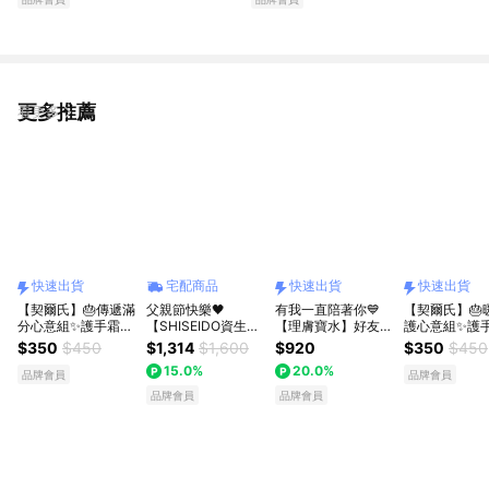
更多推薦
看更多
快速出貨
宅配商品
快速出貨
快速出貨
【契爾氏】🎂傳遞滿
父親節快樂🖤
有我一直陪著你💙
【契爾氏】🎂
分心意組✨護手霜
【SHISEIDO資生堂
【理膚寶水】好友旅
護心意組✨護
+護唇膏+生日禮盒
國際櫃】男人極致能
行修護禮｜B5+全面
+護唇膏🎁｜L
$350
$450
$1,314
$1,600
$920
$350
$450
🎁｜LINE禮物獨家
量賦活露限定禮盒❤
修復霜 好友旅行組
物獨家[快速出
15.0%
20.0%
[快速出貨]
男士專屬獻禮 七夕
(大)｜生日禮物｜感
品牌會員
品牌會員
情人節禮物 父親節
謝禮物｜應援禮物｜
品牌會員
品牌會員
禮物 送男生
快速出貨