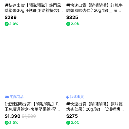
🚚快速出貨【鬧滋鬧滋】熱門風
🚚快速出貨【鬧滋鬧滋】紅燒牛
味堅果30g 4包組(附送禮提袋)_
肉麵風味杏仁(120g/罐)＿ 辣度
LINE禮物獨家組合_生日快樂_感
加倍．爽度加倍＿獨家道地口味
$299
$325
謝禮_為你加油_下午茶
2.0%
2.0%
宅配商品
快速出貨
[指定區間出貨]【鬧滋鬧滋】F.
🚚快速出貨【鬧滋鬧滋】原味輕
玉兔曜月禮盒-奢華堅果禮-堅果
烘杏仁果(120g/罐)＿低溫輕烘
罐裝6入（附提袋）_送禮首選_
焙．口感香脆＿天然風味
$1,390
$1,580
$275
創意堅果_中秋禮盒_企業送禮
2.0%
2.0%