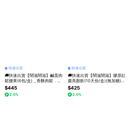
快速出貨
快速出貨
🚚快速出貨【鬧滋鬧滋】鹹蛋肉
🚚快速出貨【鬧滋鬧滋】膠原紅
鬆腰果(6包/盒)＿香酥肉鬆．金
棗美顏飲(10天份/盒)(無加糖)＿
沙鹹香＿熱銷冠軍
養顏美容．維持好氣色＿14 種黃
$445
$425
金配方
2.0%
2.0%