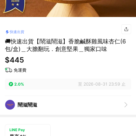
快速出貨
🚚快速出貨【鬧滋鬧滋】香脆鹹酥雞風味杏仁(6
包/盒)＿大膽翻玩．創意堅果＿獨家口味
$445
免運費
至 2026-08-31 23:59 止
2.0%
鬧滋鬧滋
LINE Pay