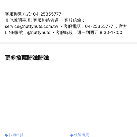
客服聯繫方式: 04-25355777
其他說明事項: 客服聯絡管道 ・客服信箱：
service@nuttynuts.com.tw ・客服電話：04-25355777 ．官方
LINE帳號：@nuttynuts ・客服時段：週一到週五 8:30-17:00
更多推薦鬧滋鬧滋
看更多
快速出貨
快速出貨