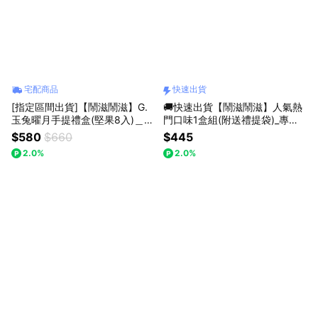
宅配商品
快速出貨
[指定區間出貨]【鬧滋鬧滋】G.
🚚快速出貨【鬧滋鬧滋】人氣熱
玉兔曜月手提禮盒(堅果8入)＿大
門口味1盒組(附送禮提袋)_專屬
膽翻玩．創意堅果＿獨家口味_中
生日禮物_生日快樂_感謝禮_下午
$580
$660
$445
秋禮盒_企業送禮
茶
2.0%
2.0%