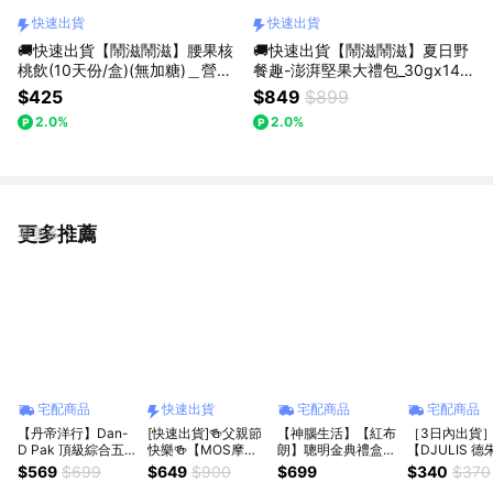
快速出貨
快速出貨
🚚快速出貨【鬧滋鬧滋】腰果核
🚚快速出貨【鬧滋鬧滋】夏日野
桃飲(10天份/盒)(無加糖)＿營養
餐趣-澎湃堅果大禮包_30gx14包
健康．順口好喝＿純粹的風味
(附小提袋)_感謝禮_創意堅果_送
$425
$849
$899
禮首選
2.0%
2.0%
更多推薦
看更多
宅配商品
快速出貨
宅配商品
宅配商品
【丹帝洋行】Dan-
[快速出貨]🍻父親節
【神腦生活】【紅布
［3日內出貨
D Pak 頂級綜合五堅
快樂🍻【MOS摩斯
朗】聰明金典禮盒
【DJULIS 德
果-無調味輕烘焙
漢堡】無調味綜合堅
(蔓越莓乾+鹽烤3色
斯】紅藜紅烏
$569
$699
$649
$900
$699
$340
$370
908g｜原味無添加
果2罐 +玄米煎茶10
堅果+聰明堅果) 核
4包禮盒｜台