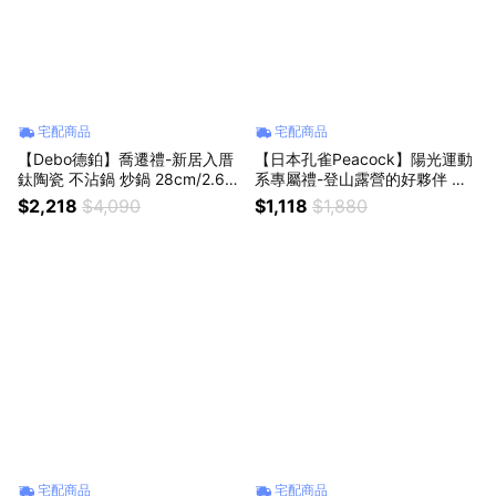
宅配商品
宅配商品
【Debo德鉑】喬遷禮-新居入厝
【日本孔雀Peacock】陽光運動
鈦陶瓷 不沾鍋 炒鍋 28cm/2.6L
系專屬禮-登山露營的好夥伴 運
IH全對應(贈鍋蓋+矽膠鏟)
動家族 一鍵彈開吸管杯 316不鏽
$2,218
$4,090
$1,118
$1,880
鋼保溫杯水壺900ML(附杯套+背
帶)
宅配商品
宅配商品