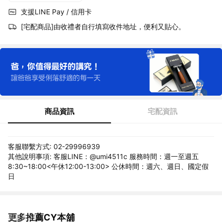
支援LINE Pay / 信用卡
[宅配商品]由收禮者自行填寫收件地址，便利又貼心。
商品資訊
宅配資訊
客服聯繫方式: 02-29996939
其他說明事項: 客服LINE：@umi4511c 服務時間：週一至週五
8:30~18:00<午休12:00-13:00> 公休時間：週六、週日、國定假
日
更多推薦CY本舖
看更多