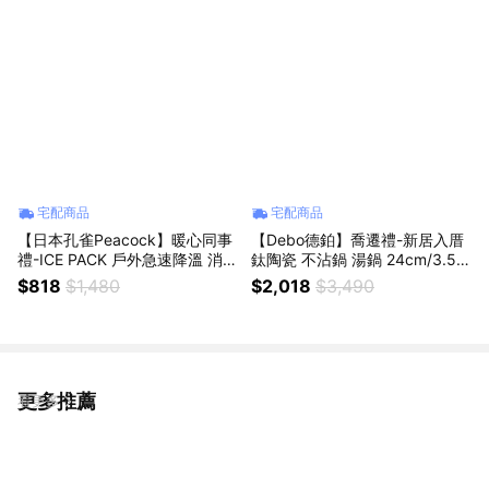
宅配商品
宅配商品
【日本孔雀Peacock】暖心同事
【Debo德鉑】喬遷禮-新居入厝
禮-ICE PACK 戶外急速降溫 消暑
鈦陶瓷 不沾鍋 湯鍋 24cm/3.5L
神器 不鏽鋼保冰杯+保冰敷袋 5
IH全對應(贈鍋蓋+矽膠湯勺)
$818
$1,480
$2,018
$3,490
00ml鋼杯
更多推薦
看更多