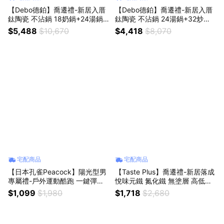
【Debo德鉑】喬遷禮-新居入厝
【Debo德鉑】喬遷禮-新居入厝
鈦陶瓷 不沾鍋 18奶鍋+24湯鍋+
鈦陶瓷 不沾鍋 24湯鍋+32炒鍋
28炒鍋 三件組 IH全對應(贈鍋蓋
兩件組 IH全對應(贈鍋蓋+矽膠湯
$5,488
$10,670
$4,418
$8,070
+矽膠湯勺+矽膠鏟)
勺+矽膠鏟)
宅配商品
宅配商品
【日本孔雀Peacock】陽光型男
【Taste Plus】喬遷禮-新居落成
專屬禮-戶外運動酷跑 一鍵彈開
悅味元鐵 氮化鐵 無塗層 高低邊
直飲保冷瓶 大容量手提式不鏽鋼
鐵炒鍋 掂掂鍋 32cm IH全對應
$1,099
$1,980
$1,718
$2,680
水壺1.9L
設計(贈玻璃鍋蓋)