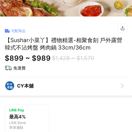
宅配商品
【Sushar小菜丫】禮物精選-相聚食刻 戶外露營
韓式不沾烤盤 烤肉鍋 33cm/36cm
$899 ~ $989
$1,428 ~ $1,570
免運費
CY本舖
LINE Pay
最高4%
LINE Bank
單筆滿額