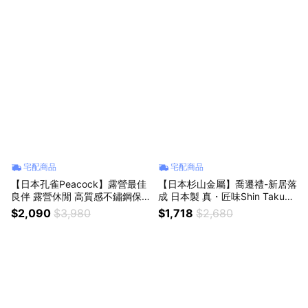
宅配商品
宅配商品
【日本孔雀Peacock】露營最佳
【日本杉山金屬】喬遷禮-新居落
良伴 露營休閒 高質感不鏽鋼保
成 日本製 真・匠味Shin Takumi
溫桶保冷桶 茶桶 商用+露營-6.1
鐵鍋 平底橢圓鍋 煎魚鍋 31.5cm
$2,090
$3,980
$1,718
$2,680
L(日本製)(附接水杯x2)
(IH全對應)