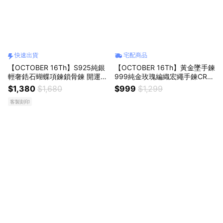
快速出貨
宅配商品
【OCTOBER 16Th】S925純銀
【OCTOBER 16Th】黃金墜手鍊
輕奢鋯石蝴蝶項鍊鎖骨鍊 開運
999純金玫瑰編織宏繩手鍊CRY1
生日禮物 閨蜜禮物 情人節禮物
344 開運 生日禮物 閨蜜禮物 情
$1,380
$1,680
$999
$1,299
交換禮物 客製化禮物
人節禮物 女友禮物 交換禮物 純
客製刻印
銀手鍊 客製化禮物