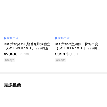
快速出貨
快速出貨
999黃金莫比烏斯香氛蠟燭禮盒
999黃金吊墜項鍊｜快速出貨
【OCTOBER 16Th】999純金莫
【OCTOBER 16Th】 999純金
比烏斯吊墜母親節 生日禮物 情
吊墜 母親節 生日禮物 閨蜜禮物
$2,880
$3,180
$999
$1,099
人節禮物 女友禮物 客製化禮物
情人節禮物 女友禮物 客製化禮
客製刻印
客製刻印
物NOV14
更多推薦
看更多