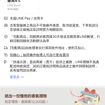
最高4%
LINE Bank
單筆滿額
支援LINE Pay / 信用卡
含客製服務之商品不可無條件換貨、取消或退貨。下單前請注
意規格正確無誤並詳閱賣方相關規則。
「宅配商品」回饋將於購買後30天發送至購買者LINE帳號，行
銷活動回饋依活動辦法為準
[宅配商品]由收禮者自行填寫收件地址，便利又貼心。
別擔心，如符條件收禮人可自行更改選項
「快速出貨」是由商家（賣方）提供之服務，LINE禮物不負責
配送時效保證。請於訂購前詳閱商品描述之條件與限制說明，
若有疑問請洽商家。
看更多