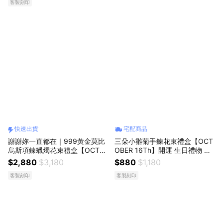
客製刻印
G 6
純銀手鍊 客製化禮物
快速出貨
宅配商品
謝謝妳一直都在｜999黃金莫比
三朵小雛菊手鍊花束禮盒【OCT
烏斯項鍊蠟燭花束禮盒【OCTO
OBER 16Th】開運 生日禮物 閨
BER 16Th】黃金墜項鍊 999純
蜜禮物 情人節禮物 女友禮物 交
$2,880
$3,180
$880
$1,180
金莫比烏斯吊墜+純銀項鍊 母親
換禮物 純銀手鍊 客製化禮物 AU
客製刻印
客製刻印
節 生日禮物 情人節禮物 女友禮
G 6
物 客製化禮物MAY 04