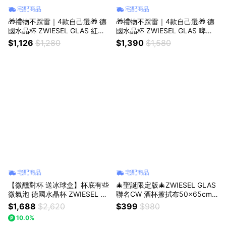
宅配商品
宅配商品
🎁禮物不踩雷｜4款自己選🎁 德
🎁禮物不踩雷｜4款自己選🎁 德
國水晶杯 ZWIESEL GLAS 紅白
國水晶杯 ZWIESEL GLAS 啤酒
酒杯 2入禮盒 原廠禮盒+提袋｜
杯 2入禮盒 原廠禮盒+提袋｜獅
$1,126
$1,280
$1,390
$1,580
獅子座生日快樂｜生日禮物｜送
子座生日快樂｜生日禮物｜送禮
禮｜禮盒｜父親節｜中元節
｜禮盒｜父親節｜中元節
宅配商品
宅配商品
【微醺對杯 送冰球盒】杯底有些
🎄聖誕限定版🎄ZWIESEL GLAS
微氣泡 德國水晶杯 ZWIESEL GL
聯名CW 酒杯擦拭布50x65cm
AS Basic Bar系列 Motion威士忌
兩種款式(酒杯擦拭布/超細纖維
$1,688
$2,620
$399
$980
杯 396ml 2入禮盒 原廠禮盒+提
布) 現貨｜獅子座生日快樂｜生
10.0%
袋｜獅子座生日快樂｜生日禮物
日禮物｜送禮｜禮盒｜父親節｜