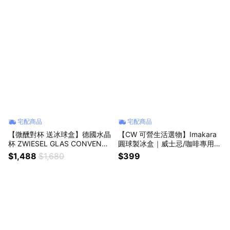
｜送禮｜禮盒｜
中元節
宅配商品
宅配商品
【微醺對杯 送冰球盒】德國水晶
【CW 可營生活選物】Imakara
杯 ZWIESEL GLAS CONVENTI
圓球製冰盒｜威士忌/咖啡專用大
ON系列 威士忌杯 300ml 2入禮
冰球｜獅子座生日快樂｜生日禮
$1,488
$1,680
$399
盒 原廠禮盒+提袋｜獅子座生日
物｜送禮｜禮盒｜父親節｜中元
快樂｜生日禮物｜送禮｜禮盒｜
節
父親節｜中元節