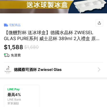
宅配商品
【微醺對杯 送冰球盒】德國水晶杯 ZWIESEL
GLAS PURE系列 威士忌杯 389ml 2入禮盒 原廠
禮盒+提袋｜獅子座生日快樂｜生日禮物｜送禮｜
$1,588
$1,680
禮盒｜父親節｜中元節
免運費
德國蔡司酒杯 Zwiesel Glas
LINE Pay
最高4%
LINE Bank
單筆滿額