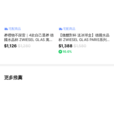
宅配商品
宅配商品
🎁禮物不踩雷｜4款自己選🎁 德
【微醺對杯 送冰球盒】德國水晶
國水晶杯 ZWIESEL GLAS 萬用
杯 ZWIESEL GLAS PARIS系列
水晶酒杯 2入禮盒 原廠禮盒+提
威士忌杯 400ml 2入禮盒 原廠禮
$1,126
$1,280
$1,388
$1,580
袋｜獅子座生日快樂｜生日禮物
盒+提袋｜獅子座生日快樂｜生
10.0%
｜送禮｜禮盒｜父親節｜中元節
日禮物｜送禮｜禮盒｜父親節｜
中元節
更多推薦
看更多