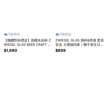
宅配商品
宅配商品
【微醺對杯禮盒】德國水晶杯 Z
ZWIESEL GLAS 酒杯&周邊 驚喜
WIESEL GLAS BEER CRAFT St
盲盒 大禮抽回家｜獅子座生日快
out 黑啤酒杯 480ml 2入禮盒 原
樂｜生日禮物｜送禮｜禮盒｜父
$1,680
$899
廠禮盒+提袋｜獅子座生日快樂
親節｜中元節
｜生日禮物｜送禮｜禮盒｜父親
節｜中元節