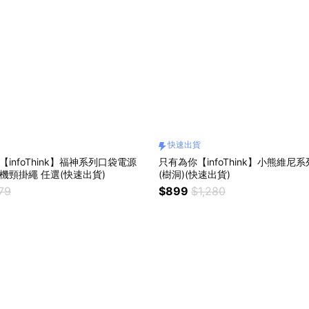
快速出貨
【infoThink】福神系列口袋電源
只有為你【infoThink】小熊維尼
+公仔造型手機頸掛繩 任選(快速出貨)
(樹洞)(快速出貨)
79
$899
$1,280