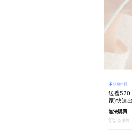
快速出貨
送禮520
家)快速
無法購買
免運費