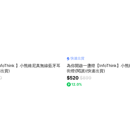
快速出貨
foThink 】小熊維尼真無線藍牙耳
為你開啟一盞燈【InfoThink】小
出貨)
街燈(閱讀)(快速出貨)
0
$520
$899
12.0%