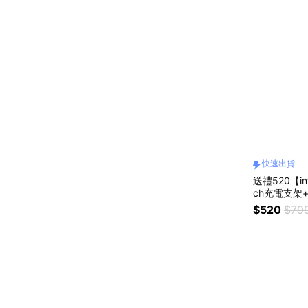
快速出貨
送禮520【in
ch充電支架
$520
$79