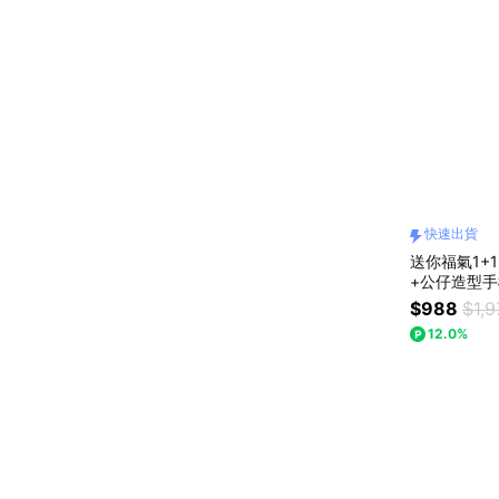
快速出貨
送你福氣1+1
$988
$1,9
12.0%