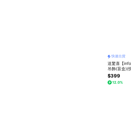
快速出貨
送驚喜【inf
吊飾(盲盒)(
$399
12.0%