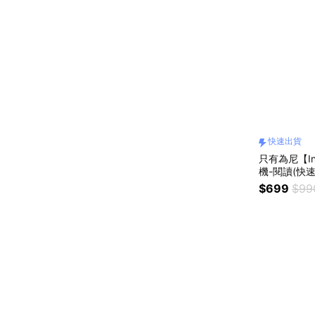
快速出貨
只有為尼【In
機-閱讀(快速
$699
$99