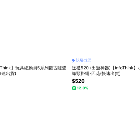
快速出貨
oThink】玩具總動員5系列復古隨聲
送禮520 (出遊神器)【infoThin
快速出貨)
織頸掛繩-四花(快速出貨)
$520
12.0%