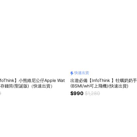
快速出貨
foThink】小熊維尼公仔Apple Wat
出遊必備【InfoThink 】牡蠣奶
+存錢筒(聖誕版)（快速出貨）
(BSMI/wh可上飛機)(快速出貨)
9
$990
$1,280