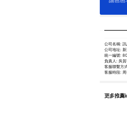
公司名稱: 訊
公司地址: 新
統一編號: 80
負責人: 吳
客服聯繫方式: 
客服時段: 周一
更多推薦in
看更多