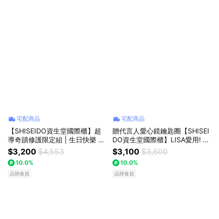
宅配商品
宅配商品
【SHISEIDO資生堂國際櫃】超
贈代言人愛心鏡鑰匙圈【SHISEI
導奇蹟修護限定組 | 生日快樂 七
DO資生堂國際櫃】LISA愛用! 紅
夕 情人節禮物
妍山茶花修護精華 七夕 情人節
$3,200
$4,553
$3,100
$3,600
禮物
10.0%
10.0%
品牌會員
品牌會員