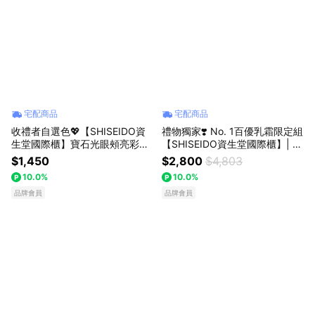
宅配商品
宅配商品
收禮者自選色💖【SHISEIDO資
禮物獨家❣️ No. 1百優乳霜限定組
生堂國際櫃】寶石光眼頰亮彩盤
【SHISEIDO資生堂國際櫃】| 百
生日快樂 七夕 情人節禮物
優精純乳霜 七夕 情人節禮物
$1,450
$2,800
$4,803
10.0%
10.0%
品牌會員
品牌會員