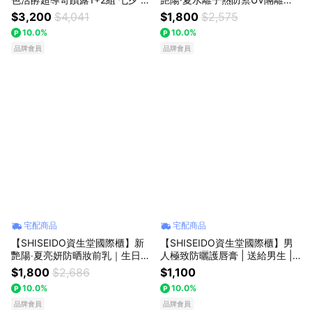
人節禮物
+1組 我來保護你！｜生日禮物
$3,200
$4,041
$1,800
$2,575
防曬 七夕 情人節禮物
10.0%
10.0%
品牌會員
品牌會員
宅配商品
宅配商品
【SHISEIDO資生堂國際櫃】新
【SHISEIDO資生堂國際櫃】男
艷陽‧夏亮妍防晒妝前乳｜生日快
人極致防曬護唇膏 | 送給男生 |
樂 生日禮物 防曬 七夕 情人節禮
生日快樂 七夕 情人節禮物 父親
$1,800
$2,686
$1,100
物
節禮物 送男生
10.0%
10.0%
品牌會員
品牌會員