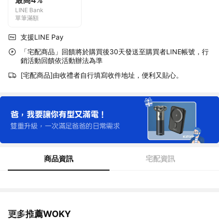
最高4%
LINE Bank
單筆滿額
支援LINE Pay
「宅配商品」回饋將於購買後30天發送至購買者LINE帳號，行
銷活動回饋依活動辦法為準
[宅配商品]由收禮者自行填寫收件地址，便利又貼心。
商品資訊
宅配資訊
更多推薦WOKY
看更多