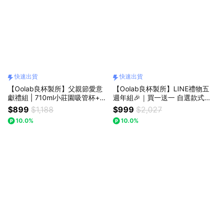
快速出貨
快速出貨
【Oolab良杯製所】父親節愛意
【Oolab良杯製所】LINE禮物五
獻禮組 | 710ml小莊園吸管杯+愛
週年組🎉｜買一送一 自選款式
心款製冰格🚗快速出貨
｜850m莫蘭迪吸管杯 送750ml
$899
$1,188
$999
$2,027
雙層杯🚗快速出貨
10.0%
10.0%