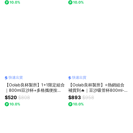
10.0%
10.0%
貨
快速出貨
快速出貨
【Oolab良杯製所】1+1限定組合
【Oolab良杯製所】⭐熱銷組合
｜800ml豆沙杯+多格攜便按壓
補貨到🔥｜豆沙吸管杯800ml-O
式製冰盒 #快速出貨🚗
olab字母皮革杯提袋組🚚快速出
$520
$808
$893
$958
貨
10.0%
10.0%