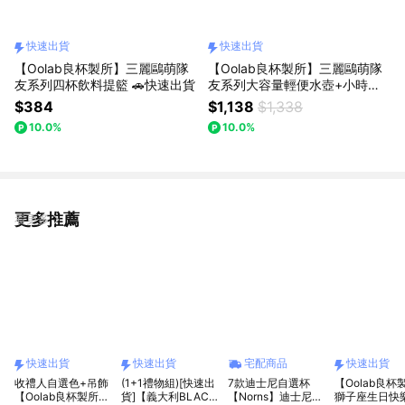
快速出貨
快速出貨
【Oolab良杯製所】三麗鷗萌隊
【Oolab良杯製所】三麗鷗萌隊
友系列四杯飲料提籃 🚗快速出貨
友系列大容量輕便水壺+小時光
美好假期提袋(贈品)冰箱貼開瓶
$384
$1,138
$1,338
器 🚗快速出貨 #Hello Kitty #布
10.0%
10.0%
丁狗 #美樂蒂 #人魚漢頓 #帕恰
狗 #大耳狗 #酷洛米
更多推薦
看更多
快速出貨
快速出貨
宅配商品
快速出貨
收禮人自選色+吊飾
(1+1禮物組)[快速出
7款迪士尼自選杯
【Oolab良杯
【Oolab良杯製所】
貨]【義大利BLACK
【Norns】迪士尼不
獅子座生日快