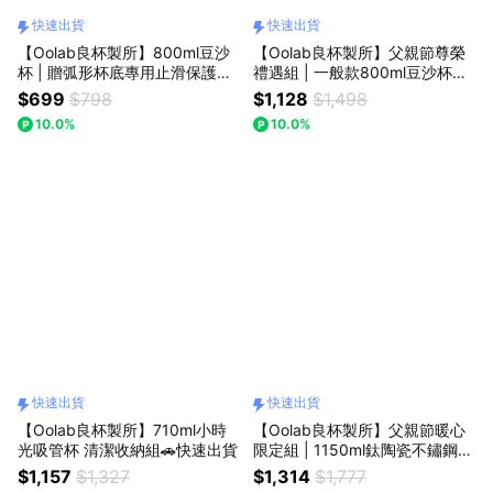
快速出貨
快速出貨
【Oolab良杯製所】800ml豆沙
【Oolab良杯製所】父親節尊榮
杯 | 贈弧形杯底專用止滑保護套
禮遇組 | 一般款800ml豆沙杯
🚗快速出貨
+木登系列800ml豆沙杯 (贈品)
$699
$798
$1,128
$1,498
燈箱磁鐵隨機款🚗快速出貨
10.0%
10.0%
快速出貨
快速出貨
【Oolab良杯製所】710ml小時
【Oolab良杯製所】父親節暖心
光吸管杯 清潔收納組🚗快速出貨
限定組 | 1150ml鈦陶瓷不鏽鋼隨
行手把杯+小莊園提袋 贈今日心
$1,157
$1,327
$1,314
$1,777
情小雲朵磁鐵(隨機款)🚗快速出