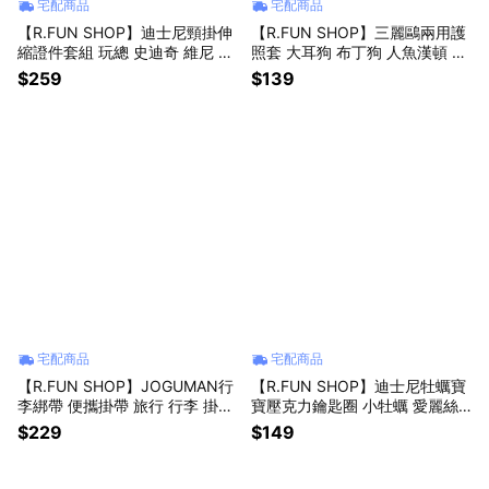
宅配商品
宅配商品
【R.FUN SHOP】迪士尼頸掛伸
【R.FUN SHOP】三麗鷗兩用護
縮證件套組 玩總 史迪奇 維尼 奇
照套 大耳狗 布丁狗 人魚漢頓 酷
蒂 米奇 皮克斯 票卡 證件套 伸縮
洛米 凱蒂貓 出國 護照夾 旅行周
$259
$139
識別證 CA960
邊 BF696
宅配商品
宅配商品
【R.FUN SHOP】JOGUMAN行
【R.FUN SHOP】迪士尼牡蠣寶
李綁帶 便攜掛帶 旅行 行李 掛勾
寶壓克力鑰匙圈 小牡蠣 愛麗絲
掛帶 郊遊 韓國IP JOG007
夢遊仙境 鑰匙圈 紀念品 收藏品
$229
$149
吊飾 CA968