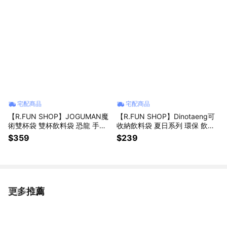
宅配商品
宅配商品
【R.FUN SHOP】JOGUMAN魔
【R.FUN SHOP】Dinotaeng可
術雙杯袋 雙杯飲料袋 恐龍 手搖
收納飲料袋 夏日系列 環保 飲料
杯 Brachio 飲料袋 環保提袋 JO
袋 手提袋 飲料套 韓國 IP DT00
$359
$239
G003
1
更多推薦
看更多