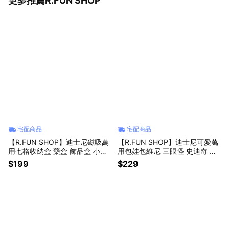
更多推薦R.FUN SHOP
宅配商品
宅配商品
【R.FUN SHOP】迪士尼磁吸萬
【R.FUN SHOP】迪士尼可愛萬
用七格收納盒 藥盒 飾品盒 小物
用包娃包維尼 三眼怪 史迪奇 維
收納 旅遊 維尼 米奇 史迪奇 奇奇
尼 奇奇蒂蒂 娃包 萬用包 收納 可
$199
$229
蒂蒂 CA983
愛 痛包 CA959