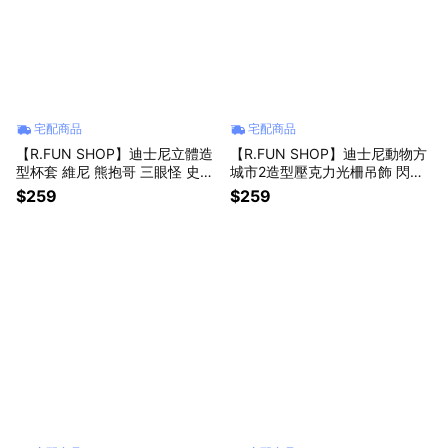
宅配商品
宅配商品
【R.FUN SHOP】迪士尼立體造
【R.FUN SHOP】迪士尼動物方
型杯套 維尼 熊抱哥 三眼怪 史迪
城市2造型壓克力光柵吊飾 閃卡
奇 小飛象 愛麗兒 飲料杯套 環保
鑰匙圈 zootopia2 茱蒂 尼克 豹
$259
$259
CA928
警官 快俠 CA982