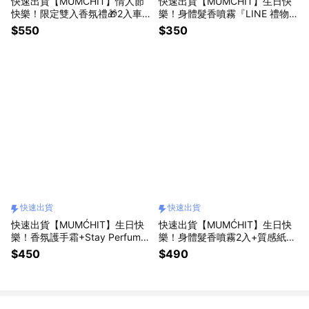
快速出貨【MUMĆHIT】情人節
快速出貨【MUMĆHIT】生日快
快樂！限定雙入香氛禮🎁2入車
樂！身體髮香噴霧『LINE 禮物
用質感擴香禮盒+衣物香水+霧銀
獨家』(生日禮物/質感禮物/送禮
$550
$350
禮袋(情人節禮物/女生禮物/男生
排行)
禮物/車用小物)
快速出貨
快速出貨
快速出貨【MUMĆHIT】生日快
快速出貨【MUMĆHIT】生日快
樂！香氛護手霜+Stay Perfume
樂！身體髮香噴霧2入+質感紙袋
香水+質感紙袋 (生日禮物/質感
『LINE 禮物獨家』(生日禮物/推
$450
$490
好禮/香氛香水)
薦送禮/送女生/送男生)