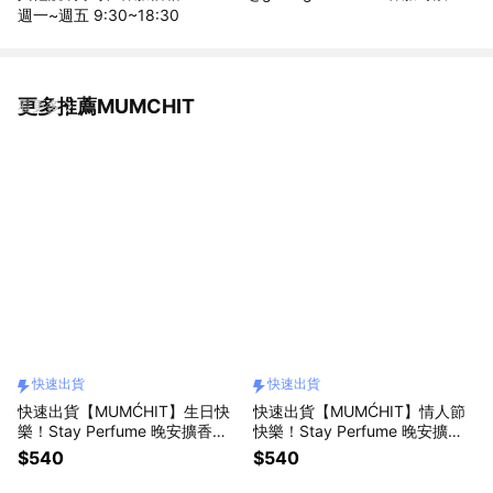
週一~週五 9:30~18:30
更多推薦MUMCHIT
看更多
快速出貨
快速出貨
快速出貨【MUMĆHIT】生日快
快速出貨【MUMĆHIT】情人節
樂！Stay Perfume 晚安擴香瓶
快樂！Stay Perfume 晚安擴香
+春光禮袋 (生日禮物排行/質感
瓶+霧銀禮袋(情人節禮物排行/質
$540
$540
送禮/送禮首選)
感送禮/送禮首選)