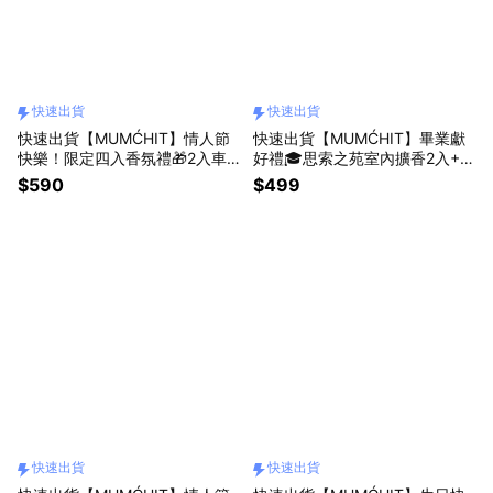
快速出貨
快速出貨
快速出貨【MUMĆHIT】情人節
快速出貨【MUMĆHIT】畢業獻
快樂！限定四入香氛禮🎁2入車
好禮🎓思索之苑室內擴香2入+St
用質感擴香禮盒+2入香氛護手霜
ay Perfume 香水+春光禮袋 (畢
$590
$499
+霧銀禮袋 (情人節禮物/女生禮
業禮物/歡慶畢業/質感好禮/香氛
物/男生禮物/車用小物)
禮)
快速出貨
快速出貨