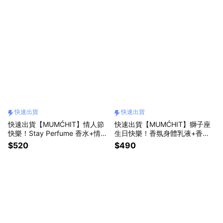
快速出貨
快速出貨
快速出貨【MUMĆHIT】情人節
快速出貨【MUMĆHIT】獅子座
快樂！Stay Perfume 香水+情意
生日快樂！香氛身體乳液+香氛
禮盒(情人節禮物/限定好禮/專屬
護手霜2入+霧銀禮袋(生日禮物/
$520
$490
禮盒)
獅子座禮物)