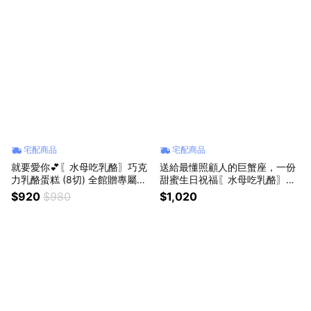
宅配商品
宅配商品
就要愛你💕〖水母吃乳酪〗巧克
送給最懂照顧人的巨蟹座，一份
力乳酪蛋糕 (8切) 全館贈專屬提
甜蜜生日祝福〖水母吃乳酪〗莓
袋|生日蛋糕|感謝禮物｜送禮推
類拼盤生乳酪 (8切)⚡生日蛋糕｜
$920
$980
$1,020
薦 情人 商務 職場同事 好友
生日禮物｜送禮推薦 情人 商務
職場同事 好友