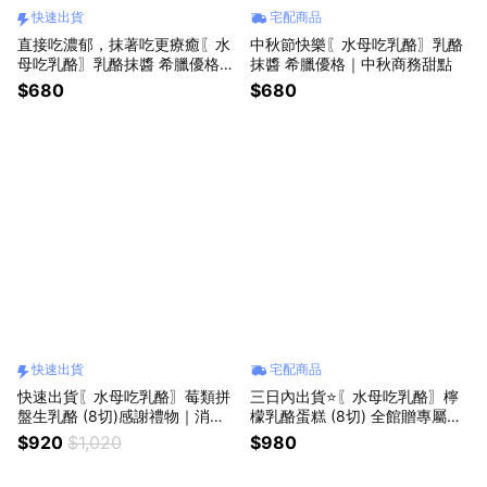
快速出貨
宅配商品
直接吃濃郁，抹著吃更療癒〖水
中秋節快樂〖水母吃乳酪〗乳酪
母吃乳酪〗乳酪抹醬 希臘優格｜
抹醬 希臘優格｜中秋商務甜點
感謝禮物｜商務禮物｜快速出貨
$680
$680
快速出貨
宅配商品
快速出貨〖水母吃乳酪〗莓類拼
三日內出貨⭐〖水母吃乳酪〗檸
盤生乳酪 (8切)感謝禮物｜消暑
檬乳酪蛋糕 (8切) 全館贈專屬提
甜點｜減醣配方
袋|生日蛋糕|感謝禮物｜送禮推
$920
$1,020
$980
薦 情人 商務 職場同事 好友