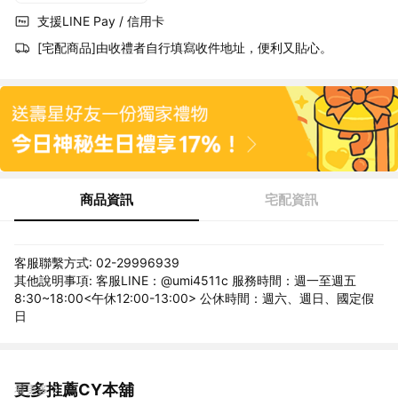
支援LINE Pay / 信用卡
[宅配商品]由收禮者自行填寫收件地址，便利又貼心。
商品資訊
宅配資訊
客服聯繫方式: 02-29996939
其他說明事項: 客服LINE：@umi4511c 服務時間：週一至週五
8:30~18:00<午休12:00-13:00> 公休時間：週六、週日、國定假
日
更多推薦CY本舖
看更多