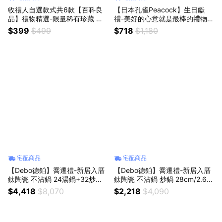
收禮人自選款式共6款【百科良
【日本孔雀Peacock】生日獻
品】禮物精選-限量稀有珍藏 吉
禮-美好的心意就是最棒的禮物
伊卡哇 凱蒂貓 奇奇蒂蒂 真空斷
質感單品 可拆洗上蓋 鎖扣式彈
$399
$499
$718
$1,180
熱不鏽鋼 冰霸杯 巨無霸鋼杯 保
蓋 不鏽鋼保冷保溫杯 500ML(直
冰保溫 隨行杯 900ml-任選款
飲口設計)
宅配商品
宅配商品
【Debo德鉑】喬遷禮-新居入厝
【Debo德鉑】喬遷禮-新居入厝
鈦陶瓷 不沾鍋 24湯鍋+32炒鍋
鈦陶瓷 不沾鍋 炒鍋 28cm/2.6L
兩件組 IH全對應(贈鍋蓋+矽膠湯
IH全對應(贈鍋蓋+矽膠鏟)
$4,418
$8,070
$2,218
$4,090
勺+矽膠鏟)