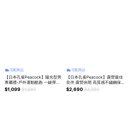
宅配商品
宅配商品
【日本孔雀Peacock】陽光型男
【日本孔雀Peacock】露營最佳
專屬禮-戶外運動酷跑 一鍵彈開
良伴 露營休閒 高質感不鏽鋼保
直飲保冷瓶 大容量手提式不鏽鋼
溫桶保冷桶 茶桶 商用+露營-9.5
$1,099
$1,980
$2,690
$4,980
水壺1.9L
L(日本製)(附接水杯x2)