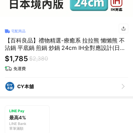
宅配商品
【百科良品】禮物精選-療癒系 拉拉熊 懶懶熊 不
沾鍋 平底鍋 煎鍋 炒鍋 24cm IH全對應設計(日本
境內版)
$1,785
$2,380
免運費
CY本舖
LINE Pay
最高4%
LINE Bank
單筆滿額