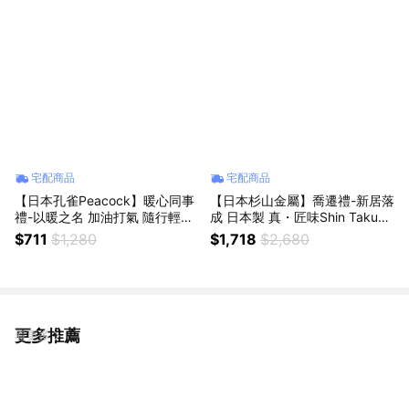
宅配商品
宅配商品
【日本孔雀Peacock】暖心同事
【日本杉山金屬】喬遷禮-新居落
禮-以暖之名 加油打氣 隨行輕量
成 日本製 真・匠味Shin Takumi
旋轉微笑馬克 不鏽鋼 保冷保溫
鐵鍋 平底橢圓鍋 煎魚鍋 31.5cm
$711
$1,280
$1,718
$2,680
杯 350ml-橘(旋蓋即飲設計)
(IH全對應)
更多推薦
看更多