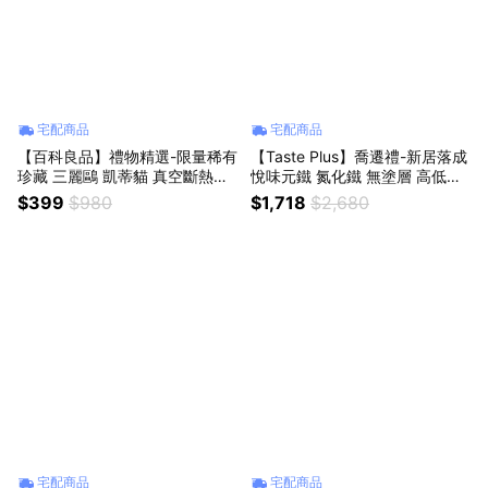
宅配商品
宅配商品
【百科良品】禮物精選-限量稀有
【Taste Plus】喬遷禮-新居落成
珍藏 三麗鷗 凱蒂貓 真空斷熱不
悅味元鐵 氮化鐵 無塗層 高低邊
鏽鋼 冰霸杯 巨無霸鋼杯 酷冰杯
鐵炒鍋 掂掂鍋 32cm IH全對應
$399
$980
$1,718
$2,680
900ml-珍珠奶茶復古風版(正版
設計(贈玻璃鍋蓋)
授權)
宅配商品
宅配商品