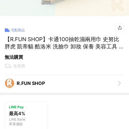
宅配商品
【R.FUN SHOP】卡通100抽乾濕兩用巾 史努比
胖虎 凱蒂貓 酷洛米 洗臉巾 卸妝 保養 美容工具 紙
巾 WF048
無法購買
免運費
R.FUN SHOP
LINE Pay
最高4%
LINE Bank
單筆滿額