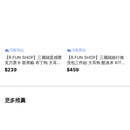
宅配商品
宅配商品
【R.FUN SHOP】三麗鷗質感壓
【R.FUN SHOP】三麗鷗旅行換
克力票卡 凱蒂貓 布丁狗 大耳狗
洗包三件組 大耳狗 酷洛米 KITT
酷洛米 美樂蒂 證件套 識別證 票
Y 布丁狗 雙星仙子 旅遊 衣物 收
$239
$459
卡 BF199
納 CA945
更多推薦
看更多