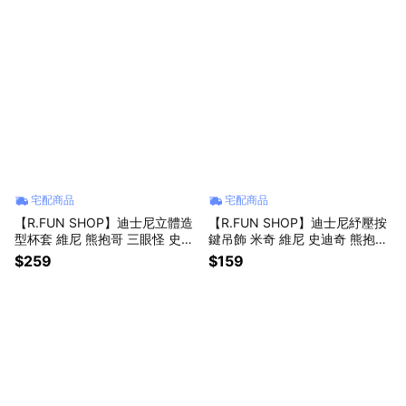
宅配商品
宅配商品
【R.FUN SHOP】迪士尼立體造
【R.FUN SHOP】迪士尼紓壓按
型杯套 維尼 熊抱哥 三眼怪 史迪
鍵吊飾 米奇 維尼 史迪奇 熊抱哥
奇 小飛象 愛麗兒 飲料杯套 環保
三眼怪 療育 燈光 鑰匙圈 CA949
$259
$159
CA928