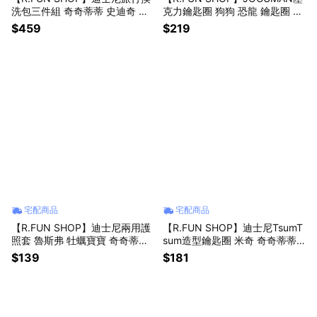
洗包三件組 奇奇蒂蒂 史迪奇 維
克力鑰匙圈 狗狗 恐龍 鑰匙圈 紀
尼 熊抱哥 旅行 包袋 換洗包 CA9
念品 收藏品 吊飾 韓國 IP JOG0
$459
$219
46
02
宅配商品
宅配商品
【R.FUN SHOP】迪士尼兩用護
【R.FUN SHOP】迪士尼TsumT
照套 魯斯弗 牡蠣寶寶 奇奇蒂蒂
sum造型鑰匙圈 米奇 奇奇蒂蒂
史迪奇 愛麗絲 愛麗兒 出國 護照
大眼仔 毛怪 吊飾 CA145
$139
$181
夾 旅行周邊 BF695B