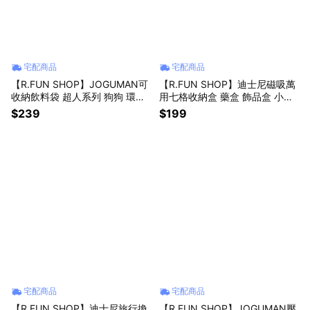
宅配商品
宅配商品
【R.FUN SHOP】JOGUMAN可
【R.FUN SHOP】迪士尼磁吸萬
收納飲料袋 超人系列 狗狗 環保
用七格收納盒 藥盒 飾品盒 小物
飲料袋 手提袋 飲料套 韓國 IP J
收納 旅遊 維尼 米奇 史迪奇 奇奇
$239
$199
OG001
蒂蒂 CA983
宅配商品
宅配商品
【R.FUN SHOP】迪士尼旅行換
【R.FUN SHOP】JOGUMAN壓