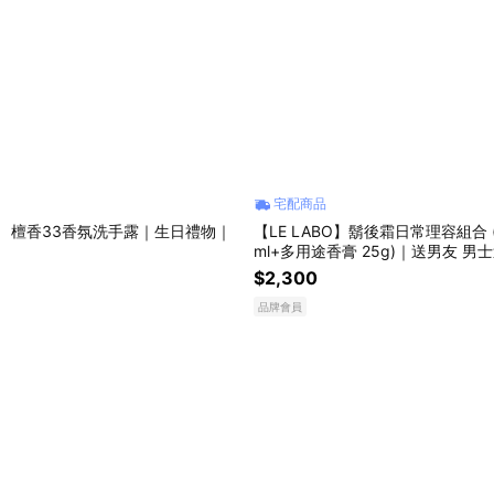
宅配商品
BO】 檀香33香氛洗手露｜生日禮物｜
【LE LABO】鬍後霜日常理容組合 (
ml+多用途香膏 25g)｜送男友 男
物推薦 父親節快樂
$2,300
品牌會員