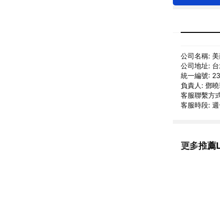
公司名稱: 
公司地址: 
統一編號: 23
負責人: 鄧
客服聯繫方式: C
客服時段: 週一
更多推薦LE
看更多