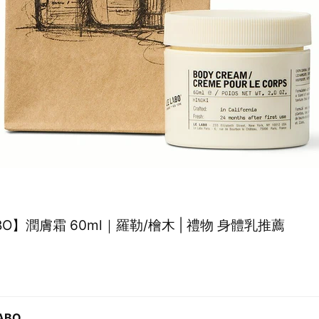
ABO】潤膚霜 60ml｜羅勒/檜木 | 禮物 身體乳推薦
LABO