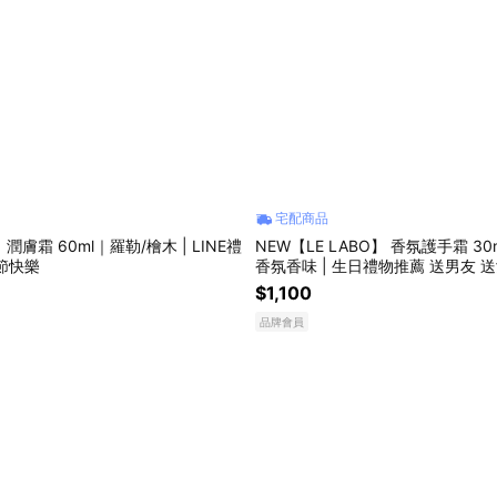
宅配商品
】潤膚霜 60ml｜羅勒/檜木 | LINE禮
NEW【LE LABO】 香氛護手霜 30m
節快樂
香氛香味 | 生日禮物推薦 送男友 
禮物
$1,100
品牌會員