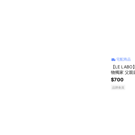
宅配商品
【LE LABO
物獨家 父親
$700
品牌會員