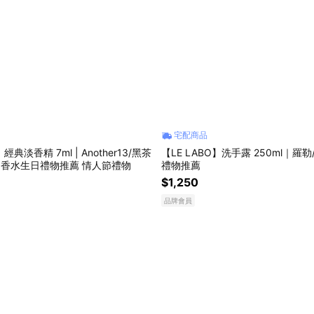
宅配商品
】經典淡香精 7ml | Another13/黑茶
【LE LABO】洗手露 250ml｜羅勒
 | 香水生日禮物推薦 情人節禮物
禮物推薦
$1,250
品牌會員