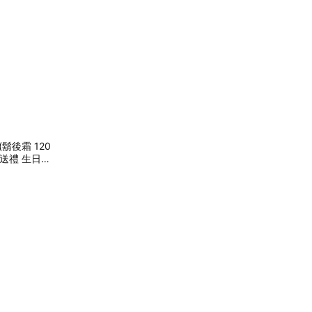
鬍後霜 120
士送禮 生日禮