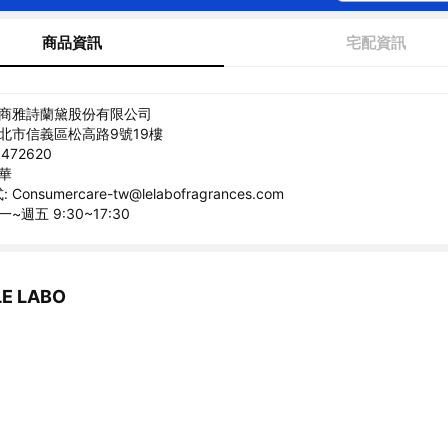
商品資訊
宅配資訊
美商雅詩蘭黛股份有限公司
台北市信義區松高路9號19樓
472620
曉華
onsumercare-tw@lelabofragrances.com
~週五 9:30~17:30
 LABO