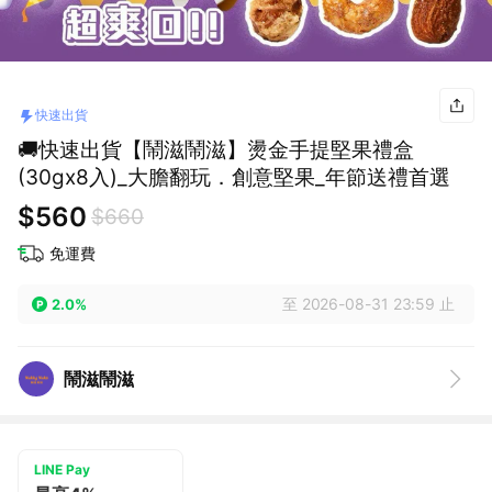
快速出貨
🚚快速出貨【鬧滋鬧滋】燙金手提堅果禮盒
(30gx8入)_大膽翻玩．創意堅果_年節送禮首選
$560
$660
免運費
至 2026-08-31 23:59 止
2.0%
鬧滋鬧滋
LINE Pay