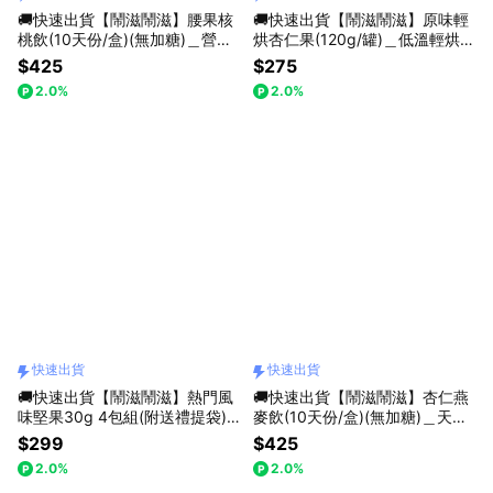
🚚快速出貨【鬧滋鬧滋】腰果核
🚚快速出貨【鬧滋鬧滋】原味輕
桃飲(10天份/盒)(無加糖)＿營養
烘杏仁果(120g/罐)＿低溫輕烘
健康．順口好喝＿純粹的風味
焙．口感香脆＿天然風味
$425
$275
2.0%
2.0%
快速出貨
快速出貨
🚚快速出貨【鬧滋鬧滋】熱門風
🚚快速出貨【鬧滋鬧滋】杏仁燕
味堅果30g 4包組(附送禮提袋)_
麥飲(10天份/盒)(無加糖)＿天然
LINE禮物獨家組合_生日快樂_感
杏仁香．淡淡奶香＿100%純天
$299
$425
謝禮_為你加油_下午茶
然無添加
2.0%
2.0%