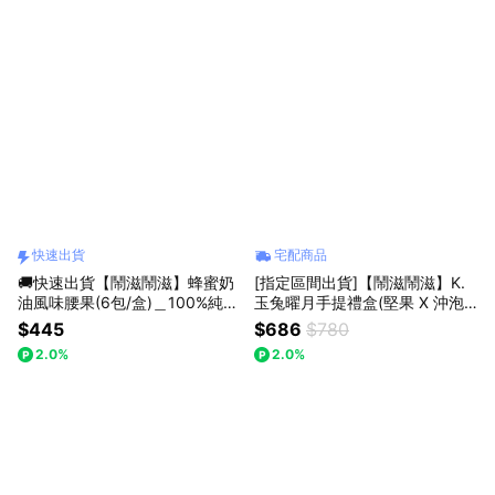
快速出貨
宅配商品
🚚快速出貨【鬧滋鬧滋】蜂蜜奶
[指定區間出貨]【鬧滋鬧滋】K.
油風味腰果(6包/盒)＿100%純天
玉兔曜月手提禮盒(堅果 X 沖泡
然蜂蜜．濃郁奶香＿經典不敗
飲共6入)＿美味堅果飲．創意風
$445
$686
$780
味＿獨家口味_中秋禮盒_企業送
2.0%
2.0%
禮