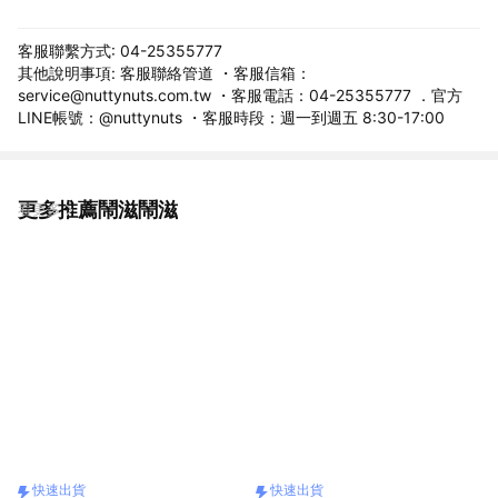
客服聯繫方式: 04-25355777
其他說明事項: 客服聯絡管道 ・客服信箱：
service@nuttynuts.com.tw ・客服電話：04-25355777 ．官方
LINE帳號：@nuttynuts ・客服時段：週一到週五 8:30-17:00
更多推薦鬧滋鬧滋
看更多
快速出貨
快速出貨