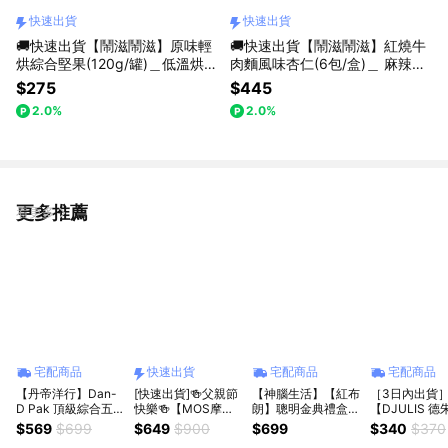
快速出貨
快速出貨
🚚快速出貨【鬧滋鬧滋】原味輕
🚚快速出貨【鬧滋鬧滋】紅燒牛
烘綜合堅果(120g/罐)＿低溫烘
肉麵風味杏仁(6包/盒)＿ 麻辣唰
焙．口感豐富＿8種營養一次滿
嘴．爽脆美味＿獨家道地口味
$275
$445
足
2.0%
2.0%
更多推薦
看更多
宅配商品
快速出貨
宅配商品
宅配商品
【丹帝洋行】Dan-
[快速出貨]🍻父親節
【神腦生活】【紅布
［3日內出貨
D Pak 頂級綜合五堅
快樂🍻【MOS摩斯
朗】聰明金典禮盒
【DJULIS 德
果-無調味輕烘焙
漢堡】無調味綜合堅
(蔓越莓乾+鹽烤3色
斯】紅藜紅烏
$569
$699
$649
$900
$699
$340
$370
908g｜原味無添加
果2罐 +玄米煎茶10
堅果+聰明堅果) 核
4包禮盒｜台