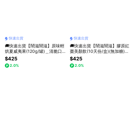
快速出貨
快速出貨
🚚快速出貨【鬧滋鬧滋】原味輕
🚚快速出貨【鬧滋鬧滋】膠原紅
烘夏威夷果(120g/罐)＿清脆口
棗美顏飲(10天份/盒)(無加糖)＿
感．淡淡奶香＿天然滋味
養顏美容．維持好氣色＿14 種黃
$425
$425
金配方
2.0%
2.0%