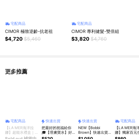
宅配商品
宅配商品
CIMOR 極致逆齡-抗老祖
CIMOR 專利健髮-雙倍組
$4,720
$5,460
$3,820
$4,760
更多推薦
看更多
宅配商品
快速出貨
快速出貨
宅配商品
【LA MER海洋拉
把最好的祝福給你
NEW【Bobbi
【LA MER海
娜】超能水禮盒｜保
🎓【理膚寶水】好
Brown】快速出貨
娜】獨家百元
濕首選｜謝謝暖心的
運陪伴禮｜B5+全面
💝 完美的乳霜送給
｜清爽煥膚保
Sold out 補貨中
$520
$1,050
$860