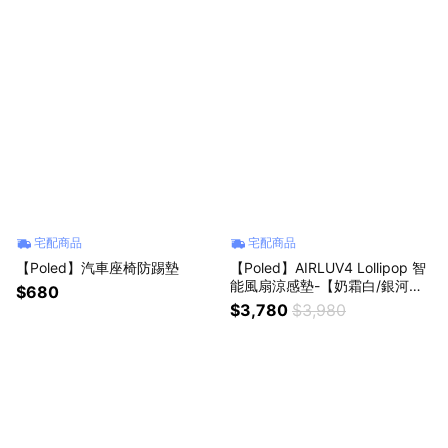
宅配商品
宅配商品
【Poled】汽車座椅防踢墊
【Poled】AIRLUV4 Lollipop 智
能風扇涼感墊-【奶霜白/銀河灰/
$680
燕麥奶/跳跳糖】母嬰用品/幼兒/
$3,780
$3,980
新生禮/韓國/月子中心/皮膚/紅
疹/濕疹/涼感墊/嬰兒車