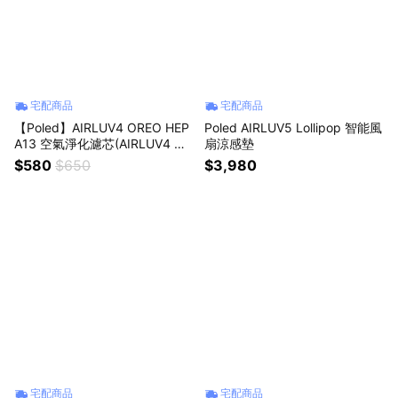
宅配商品
宅配商品
【Poled】AIRLUV4 OREO HEP
Poled AIRLUV5 Lollipop 智能風
A13 空氣淨化濾芯(AIRLUV4 OR
扇涼感墊
EO 專用)/母嬰用品/過敏/新生禮/
$580
$650
$3,980
韓國/月子中心/皮膚/紅疹/濕疹/
涼感墊/嬰兒車 送禮 滿月禮 新生
宅配商品
宅配商品