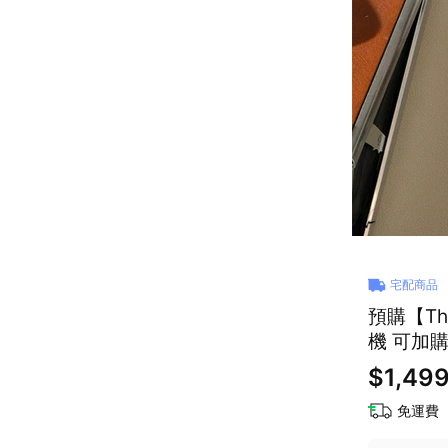
宅配商品
預購【Th
機 可加購
$1,499
免運費