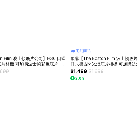
宅配商品
ton Film 波士頓底片公司】H36 日式
預購【The Boston Film 波士頓
片相機 可加購波士頓彩色底片 ISO
日式復古閃光燈底片相機 可加購波
乙盒 - 緋紅
ISO400 12張 乙盒 - 漆黑
,699
$1,499
$1,699
2.0%