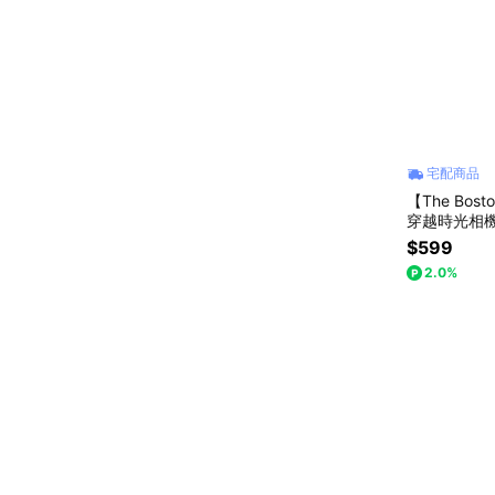
宅配商品
【The Bos
穿越時光相機
$599
2.0%