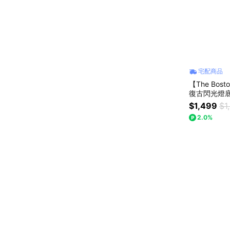
宅配商品
【The Bos
復古閃光燈底
400 12張 
$1,499
$1
2.0%