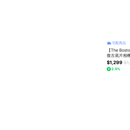
宅配商品
【The Bos
復古底片相機 
2張 乙盒 - 
$1,299
$1
2.0%