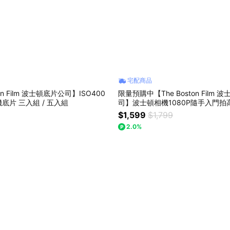
宅配商品
ton Film 波士頓底片公司】ISO400
限量預購中【The Boston Film 
底片 三入組 / 五入組
司】波士頓相機1080P隨手入門
機-兩色任選 送精美贈品 G6
$1,599
$1,799
2.0%