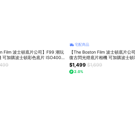
宅配商品
ton Film 波士頓底片公司】F99 潮玩
【The Boston Film 波士頓底片
可加購波士頓彩色底片 ISO400 1
復古閃光燈底片相機 可加購波士頓彩
晴空藍
400 12張 乙盒 - 純白
,499
$1,499
$1,699
2.0%