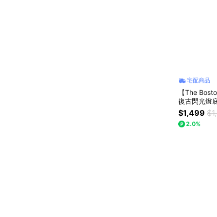
宅配商品
【The Bos
復古閃光燈底
400 12張 
$1,499
$1
2.0%