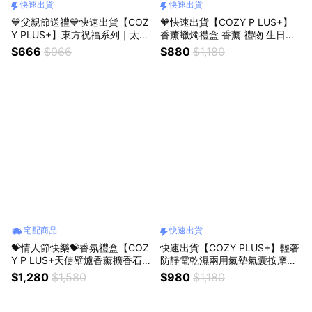
快速出貨
快速出貨
💙父親節送禮💙快速出貨【COZ
🧡快速出貨【COZY P LUS+】
Y PLUS+】東方祝福系列｜太極
香薰蠟燭禮盒 香薰 禮物 生日禮
功夫人造石工藝品 生日禮物 開
物 聖誕節禮物 交換禮 # FRA012
$666
$966
$880
$1,180
業禮物 開運 招財 喬遷禮物 交換
禮物
宅配商品
快速出貨
💝情人節快樂💝香氛禮盒【COZ
快速出貨【COZY PLUS+】輕奢
Y P LUS+天使壁爐香薰擴香石小
防靜電乾濕兩用氣墊氣囊按摩梳
夜燈精油香薰禮盒 #FRA115 香
禮盒組APR23#CP0192 禮物 生
$1,280
$1,580
$980
$1,180
薰 擴香 小夜燈 禮物 生日禮物 聖
日禮物 交換禮 母親節禮物
誕節禮物 情人節禮物 男生禮物
女生禮物 父親節禮物