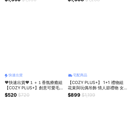
N04 水晶 禮物 生日禮物 交換禮
件 招財 開運 生日禮物 開業禮物
開業禮物 開運 招財 喬遷禮物
開運 招財 喬遷禮物 父親節禮物
桌面擺件
快速出貨
宅配商品
🧡快速出貨🧡１＋１香氛療癒組
【COZY PLUS+】 1+1 禮物組
【COZY PLUS+】創意可愛毛絨
花束與玩偶吊飾 情人節禮物 女
西高地小狗吊飾JAN28#CP030
朋友禮物 閨蜜禮物 生日禮物 畢
$520
$720
$899
$1,199
8包包吊飾 絨毛玩偶鑰匙扣 禮物
業禮物 香皂花 玩偶 掛件
生日禮物