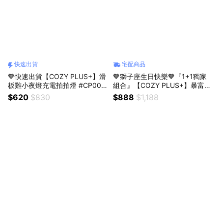
快速出貨
宅配商品
🧡快速出貨【COZY PLUS+】滑
🧡獅子座生日快樂🧡『1+1獨家
板雞小夜燈充電拍拍燈 #CP005
組合』【COZY PLUS+】暴富麒
6 禮物 小台燈 生日禮物 聖誕節
麟臂招財貓與天然水晶原石小豆
$620
$830
$888
$1,188
禮物 交換禮
丁＃CAT041 #CP0226 生日禮
物 開業禮物 開運 招財 喬遷禮物
父親節快樂