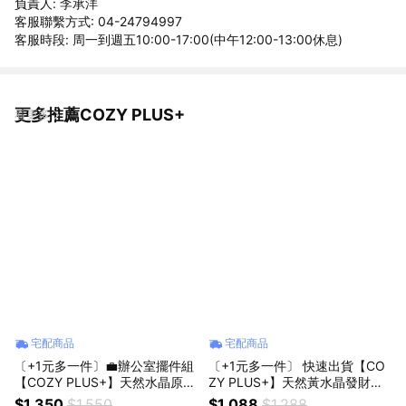
負責人: 李承洋
客服聯繫方式: 04-24794997
客服時段: 周一到週五10:00-17:00(中午12:00-13:00休息)
更多推薦COZY PLUS+
看更多
宅配商品
宅配商品
〔+1元多一件〕💼辦公室擺件組
〔+1元多一件〕 快速出貨【CO
【COZY PLUS+】天然水晶原石
ZY PLUS+】天然黃水晶發財樹
小豆丁擺件擴香石#CP0226 JU
招財貓3件組 #CP0365 元寶掛
$1,350
$1,550
$1,088
$1,288