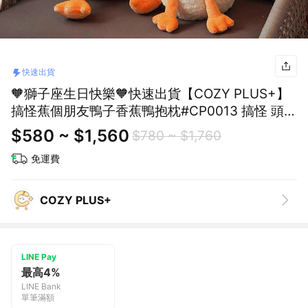
快速出貨
🧡獅子座生日快樂🧡快速出貨【COZY PLUS+】
搞怪蕉個朋友鴨子香蕉鴨抱枕#CP0013 搞怪 頭枕
抱枕 夾腿 床頭靠墊 娃娃 床上抱枕 畢業禮物 生日
$580 ~ $1,560
$780 ~ $1,760
禮物 聖誕節禮物 交換禮
免運費
COZY PLUS+
LINE Pay
最高4%
LINE Bank
單筆滿額