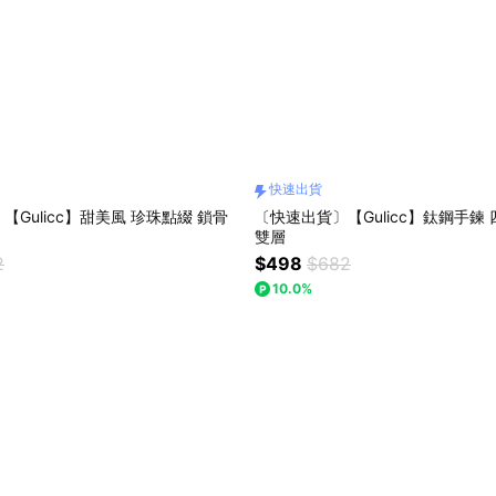
快速出貨
【Gulicc】甜美風 珍珠點綴 鎖骨
〔快速出貨〕【Gulicc】鈦鋼手鍊 
雙層
2
$498
$682
10.0%