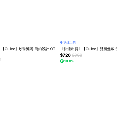
快速出貨
Gulicc】珍珠漣漪 簡約設計 OT
〔快速出貨〕【Gulicc】雙層疊戴
$726
$908
9
10.0%