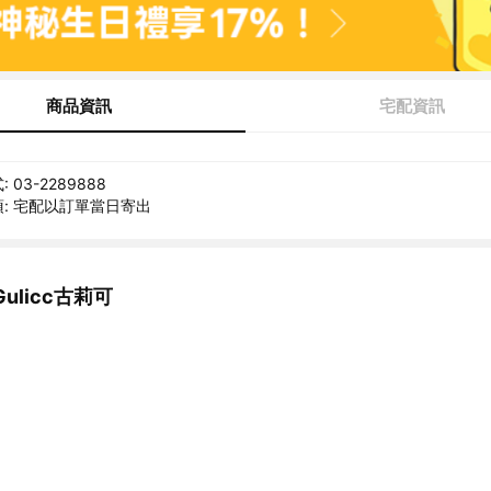
商品資訊
宅配資訊
03-2289888
: 宅配以訂單當日寄出
ulicc古莉可