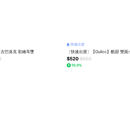
快速出貨
】復古巴洛克 彩繪耳墜
〔快速出貨〕【Gulicc】酷甜 雙
2
$520
$650
10.0%