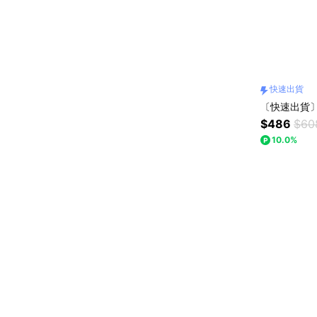
快速出貨
〔快速出貨〕
$486
$60
10.0%