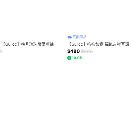
宅配商品
【Gulicc】挽月珍珠吊墜項鍊
【Gulicc】柿柿如意 福氣吉祥耳環
8
$480
$600
10.0%