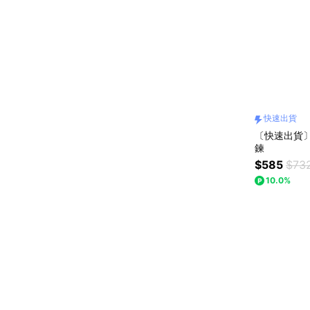
快速出貨
〔快速出貨〕
鍊
$585
$73
10.0%