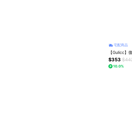
宅配商品
【Gulicc
$353
$44
10.0%