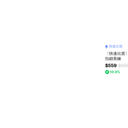
快速出貨
〔快速出貨〕【
扣鎖骨鍊
$559
$69
10.0%