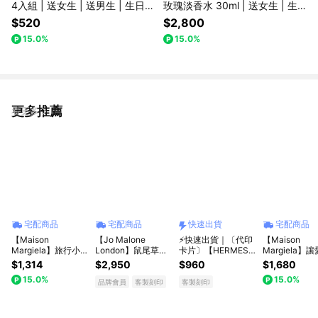
4入組 | 送女生 | 送男生 | 生日禮
玫瑰淡香水 30ml | 送女生 | 生
物 | 七夕情人節
日禮物 | 七夕情人節
$520
$2,800
15.0%
15.0%
更多推薦
看更多
宅配商品
宅配商品
快速出貨
宅配商品
【Maison
【Jo Malone
⚡快速出貨｜〔代印
【Maison
Margiela】旅行小禮
London】鼠尾草與
卡片〕【HERMES
Margiela】
袋 [收禮者自選10ml
海鹽香水30ml | 享
愛馬仕】 精品淡香
禮盒 [收禮者
$1,314
$2,950
$960
$1,680
淡香水] +品牌皮革
客製刻印
水(15ml)-多款可選
10ml淡香水] 
15.0%
15.0%
吊牌 | 送女生 | 送男
(附小橘袋)閨蜜禮物
皮革手機小包 |
品牌會員
客製刻印
客製刻印
生 | 生日禮物 | 七夕
情人禮物 送禮首選
禮首推 | 送女生
情人節
〔平輸品〕
男生 | 生日禮物
夕情人節