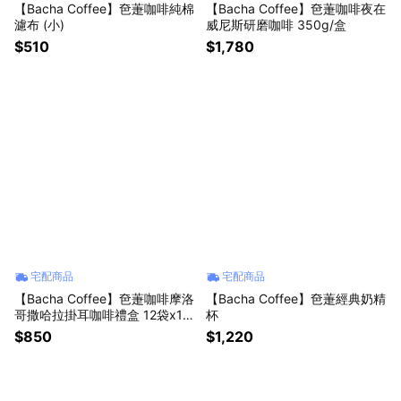
【Bacha Coffee】夿萐咖啡純棉
【Bacha Coffee】夿萐咖啡夜在
濾布 (小)
威尼斯研磨咖啡 350g/盒
$510
$1,780
宅配商品
宅配商品
【Bacha Coffee】夿萐咖啡摩洛
【Bacha Coffee】夿萐經典奶精
哥撒哈拉掛耳咖啡禮盒 12袋x12
杯
克/盒
$850
$1,220