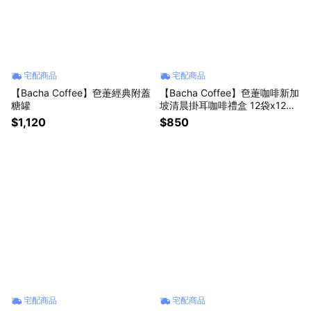
宅配商品
宅配商品
【Bacha Coffee】夿萐經典附蓋
【Bacha Coffee】夿萐咖啡新加
糖罐
坡清晨掛耳咖啡禮盒 12袋x12克/
盒
$1,120
$850
宅配商品
宅配商品