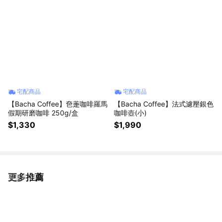
宅配商品
宅配商品
【Bacha Coffee】夿萐咖啡羅馬
【Bacha Coffee】法式濾壓銀色
假期研磨咖啡 250g/盒
咖啡壺(小)
$1,330
$1,990
更多推薦
看更多