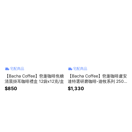
宅配商品
宅配商品
【Bacha Coffee】夿萐咖啡焦糖
【Bacha Coffee】夿萐咖啡盧安
清晨掛耳咖啡禮盒 12袋x12克/盒
達特選研磨咖啡-遊牧系列 250
g/盒
$850
$1,330