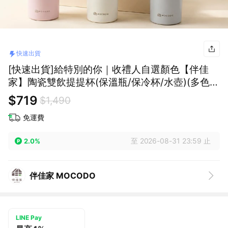
快速出貨
[快速出貨]給特別的你｜收禮人自選顏色【伴佳
家】陶瓷雙飲提提杯(保溫瓶/保冷杯/水壺)(多色可
選)｜生日禮物｜送禮推薦｜情人禮｜閨蜜禮｜母
$719
$1,490
親節禮物｜父親節禮物｜教師節禮物
免運費
至 2026-08-31 23:59 止
2.0%
伴佳家 MOCODO
LINE Pay