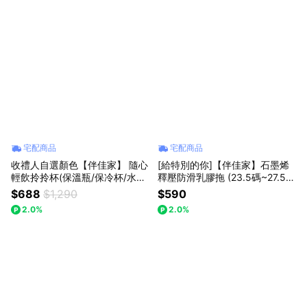
宅配商品
宅配商品
收禮人自選顏色【伴佳家】 隨心
[給特別的你]【伴佳家】石墨烯
輕飲拎拎杯(保溫瓶/保冷杯/水壺)
釋壓防滑乳膠拖 (23.5碼~27.5
(多色可選)｜生日禮物｜送禮推
碼)(拖鞋)(室內拖)(防滑拖)｜生
$688
$1,290
$590
薦｜情人禮｜閨蜜禮｜母親節禮
日禮物｜送禮推薦｜居家用品
2.0%
2.0%
物｜聖誕交換禮物｜教師節禮物