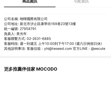
商品資訊
宅配資訊
公司名稱: 翊暉國際有限公司
公司地址: 新北市汐止區康寧街169巷23號13樓
統一編號: 27958791
負責人: 黃光年
客服聯繫方式: 02-2631-6885
客服時段: 週一到週五 上午10:00到下午17:00 (週六日例假日休)
其他說明事項: 客服信箱：yhi@twseed.com 官方LINE：@eecute
更多推薦伴佳家 MOCODO
看更多