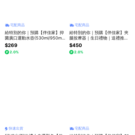
宅配商品
宅配商品
給特別的你｜預購【伴佳家】抑
給特別的你｜預購【伴佳家】夾
菌廣口運動水壺(530ml/950ml/
腿按摩器｜生日禮物｜送禮推薦
1180ml)｜生日禮物｜送禮推薦
｜情人禮｜閨蜜禮｜母親節禮物
$269
$450
｜情人禮｜露營推薦
2.0%
2.0%
快速出貨
宅配商品