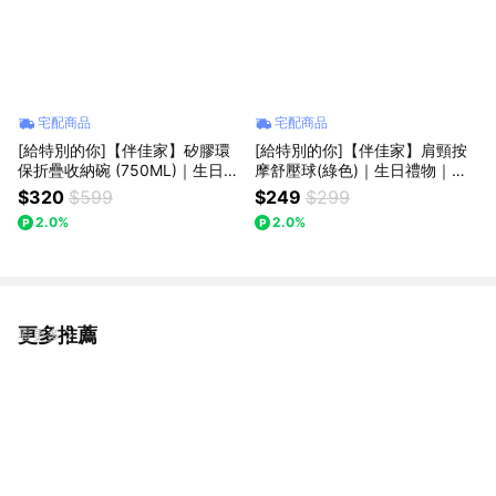
宅配商品
宅配商品
[給特別的你]【伴佳家】矽膠環
[給特別的你]【伴佳家】肩頸按
保折疊收納碗 (750ML)｜生日禮
摩舒壓球(綠色)｜生日禮物｜送
物｜送禮推薦｜情人禮｜閨蜜禮
禮推薦｜運動健身禮
$320
$599
$249
$299
｜母親節禮物
2.0%
2.0%
更多推薦
看更多