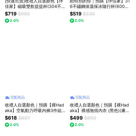
[快速出貨]收禮人自選顏色【伴
給特別的你｜預購【伴佳家】31
佳家】磁吸雙飲提提杯(304不鏽
6不鏽鋼保溫保冰隨行杯(600ml/
鋼)(保溫瓶/保冷杯/水壺)(多色可
900ml)｜生日禮物｜送禮推薦｜
$719
$990
$519
$530
選)｜生日禮物｜送禮推薦｜情人
情人禮｜露營推薦
2.0%
2.0%
禮｜閨蜜禮｜母親節禮物｜父親
節禮物｜聖誕交換禮物｜教師節
禮物
宅配商品
宅配商品
收禮人自選顏色｜預購【裸Had
收禮人自選顏色｜預購【裸Had
aka】空氣動力呼吸內褲3件組
aka】裸感無痕內衣 (黑色)(膚色)
(兩色可選) 男性內褲｜生日禮物
｜無鋼圈設計，輕巧無負擔｜生
$618
$897
$499
$850
｜送禮推薦｜情人禮｜男友禮｜
日禮物｜送禮推薦｜情人禮｜閨
2.0%
2.0%
父親節禮物
蜜禮｜母親節禮物