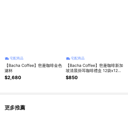
宅配商品
宅配商品
【Bacha Coffee】夿萐咖啡金色
【Bacha Coffee】夿萐咖啡新加
濾杯
坡清晨掛耳咖啡禮盒 12袋x12克/
盒
$2,680
$850
更多推薦
看更多