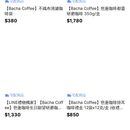
宅配商品
宅配商品
【Bacha Coffee】不織布滴濾咖
【Bacha Coffee】夿萐咖啡都靈
啡袋
研磨咖啡 350g/盒
$380
$1,780
宅配商品
宅配商品
【LINE禮物獨家】【Bacha Coff
【Bacha Coffee】夿萐咖啡掛耳
ee】夿萐咖啡生日願望研磨咖
咖啡禮盒 12袋x12克/盒 (收禮者
啡-遊牧系列 250g/盒
自選風味)
$1,330
$850