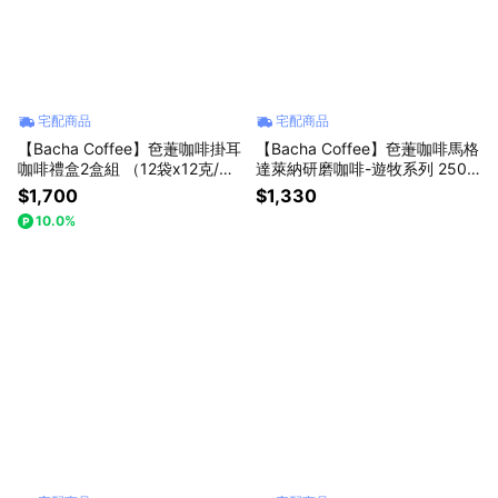
宅配商品
宅配商品
【Bacha Coffee】夿萐咖啡掛耳
【Bacha Coffee】夿萐咖啡馬格
咖啡禮盒2盒組 （12袋x12克/盒)
達萊納研磨咖啡-遊牧系列 250
(收禮者自選風味-有緞帶包裝)
g/盒
$1,700
$1,330
10.0%