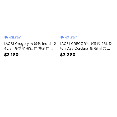
宅配商品
宅配商品
[ACS] Gregory 後背包 Inertia 2
[ACS] GREGORY 後背包 26L Di
4L 紅 多功能 登山包 雙肩包 背
tch Day Cordura 黑 棕 耐磨 筆
包 包包 戶外 登山 1413391129
電包 書包 1556971041
$3,180
$3,380