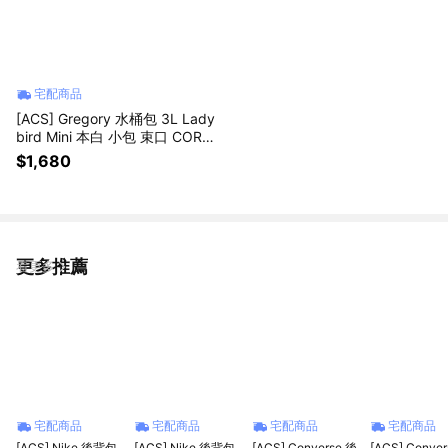
宅配商品
[ACS] Gregory 水桶包 3L Lady
bird Mini 本白 小包 束口 CORD
URA 手提 側背 斜背 兩用 1409
$1,680
551627
更多推薦
看更多
宅配商品
宅配商品
宅配商品
宅配商品
[ACS] Nike 後背包
[ACS] Nike 後背包
[ACS] Converse 後
[ACS] Conve