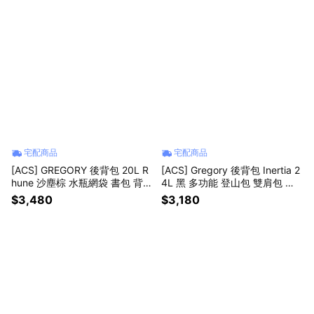
宅配商品
宅配商品
[ACS] GREGORY 後背包 20L R
[ACS] Gregory 後背包 Inertia 2
hune 沙塵棕 水瓶網袋 書包 背帶
4L 黑 多功能 登山包 雙肩包 背
口袋 143375A010
包 包包 戶外 登山 1413390413
$3,480
$3,180