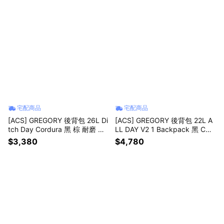
宅配商品
宅配商品
[ACS] GREGORY 後背包 26L Di
[ACS] GREGORY 後背包 22L A
tch Day Cordura 黑 棕 耐磨 筆
LL DAY V2 1 Backpack 黑 COR
電包 書包 1556971041
DURA 抗撕裂 筆電包 背包 1313
$3,380
$4,780
651041