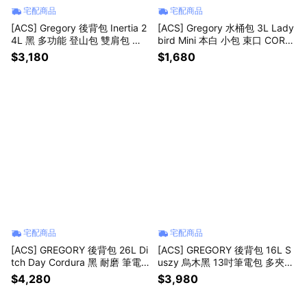
宅配商品
宅配商品
[ACS] Gregory 後背包 Inertia 2
[ACS] Gregory 水桶包 3L Lady
4L 黑 多功能 登山包 雙肩包 背
bird Mini 本白 小包 束口 CORD
包 包包 戶外 登山 1413390413
URA 手提 側背 斜背 兩用 1409
$3,180
$1,680
551627
宅配商品
宅配商品
[ACS] GREGORY 後背包 26L Di
[ACS] GREGORY 後背包 16L S
tch Day Cordura 黑 耐磨 筆電
uszy 烏木黑 13吋筆電包 多夾層
包 書包 1556970440
書包 水瓶側袋 1539771318
$4,280
$3,980