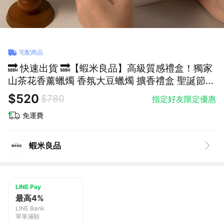
宅配商品
🔜 快速出貨 🔜【蝦米良品】高級質感禮盒！獨家
山茶花香薰蠟燭 香氛大豆蠟燭 擴香禮盒 聖誕節交
換禮物 生日禮物 情人節禮物 木質調香氛
$520
$780
指定好友限定優惠
免運費
蝦米良品
LINE Pay
最高4%
LINE Bank
單筆滿額