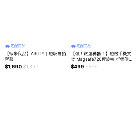
宅配商品
宅配商品
【蝦米良品】AIRITY｜磁吸自拍
【強！旅遊神器！】磁機手機支
螢幕
架 Magsafe720度旋轉 折疊便攜
收納 搭飛機/出國/高鐵/出差必備
$1,690
$1,890
$499
$699
追劇推薦