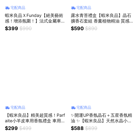
宅配商品
宅配商品
蝦米良品ＸFunday【絕美藝術
露水青苔禮盒【蝦米良品】晶石
感！增添氛圍！】法式金屬車用
擴香石套組 香薰植物精油 質感
香氛禮盒 車用擴香 香薰精油 生
玻璃擴香瓶 車用香氛石 聖誕節
$399
$990
$590
$890
日/聖誕節交換禮物 送禮贈品
交換禮物 生日禮物 情人節禮物
送禮 贈品
宅配商品
宅配商品
【蝦米良品】精美超質感！Parf
✨開運UP香氛晶石＋五星香氛精
aite小羊皮車用香氛禮盒 車用擴
油 ✨【蝦米良品】天然水晶小豆
香 香薰 香氛片 裝是薫香 精美生
丁 招財開運小禮物 辦公室小物
$299
$499
$588
$899
日/星座/聖誕禮物
生日禮物 七夕情人禮物 聖誕節
交換禮物 10色 幸運物