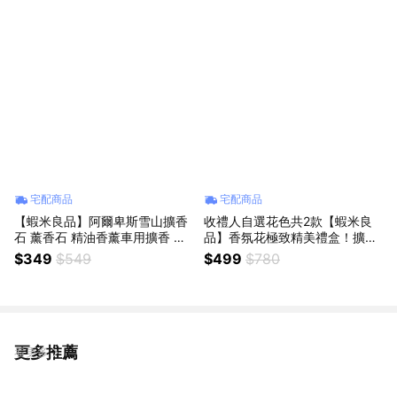
宅配商品
宅配商品
【蝦米良品】阿爾卑斯雪山擴香
收禮人自選花色共2款【蝦米良
石 薰香石 精油香薰車用擴香 石
品】香氛花極致精美禮盒！擴香
膏擴香 香氛擴香石 芳療香薰石
大豆蠟燭 高級提繩禮盒 情人節
$349
$549
$499
$780
頭
禮物 生日禮物 聖誕節交換禮物
七夕情人節禮物 星座禮物 香皂
花
更多推薦
看更多