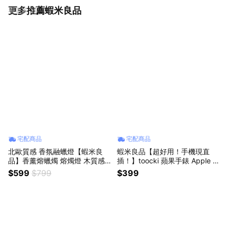
更多推薦蝦米良品
看更多
宅配商品
宅配商品
北歐質感 香氛融蠟燈【蝦米良
蝦米良品【超好用！手機現直
品】香薰熔蠟燭 熔燭燈 木質感
插！】toocki 蘋果手錶 Apple W
復古 融燭燈家用創意臺燈 插電
atch 磁吸充電 充電 充電頭 充電
$599
$799
$399
調光燭臺 進口質感橡木 聖誕節
器 各代均適用
禮物 交換禮物 情人節禮物 生日
禮物