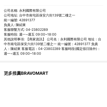
公司名稱: 永利國際有限公司
公司地址: 台中市南屯區保安六街139號二樓之一
統一編號: 42891377
負責人: 陳紹東
客服聯繫方式: 04-23802289
客服時段: 週一~週五 09:00~18:00
其他說明事項: 【商家資訊】 公司名：永利國際有限公司 地址：台
中市南屯區保安六街139號二樓之一 統一編號：42891377 負責
人：陳紹東 客服電話：04-23802289 客服時段(國定假日除外)：
週一~週五 09:00~18:00
更多推薦BRAVOMART
看更多