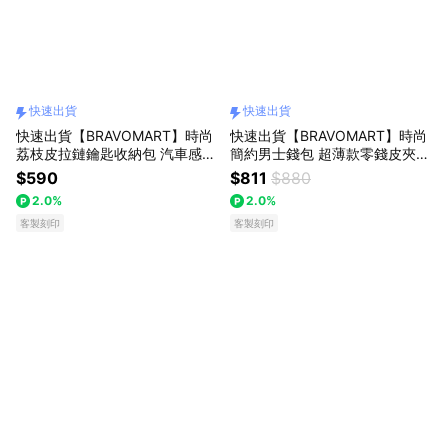
快速出貨
快速出貨
快速出貨【BRAVOMART】時尚
快速出貨【BRAVOMART】時尚
荔枝皮拉鏈鑰匙收納包 汽車感應
簡約男士錢包 超薄款零錢皮夾
扣收納 零錢包 客製化刻字 生日
短夾 送禮首選 免費客製化刻字
$590
$811
$880
禮物 送禮推薦 男生禮物 現貨 巨
生日禮物 送禮推薦 男生禮物 巨
2.0%
2.0%
蟹座 禮物獨家 新品上市 送給男
蟹座 禮物獨家 新品上市 送給男
生 真皮皮夾 獅子座
客製刻印
生 真皮皮夾 獅子座
客製刻印