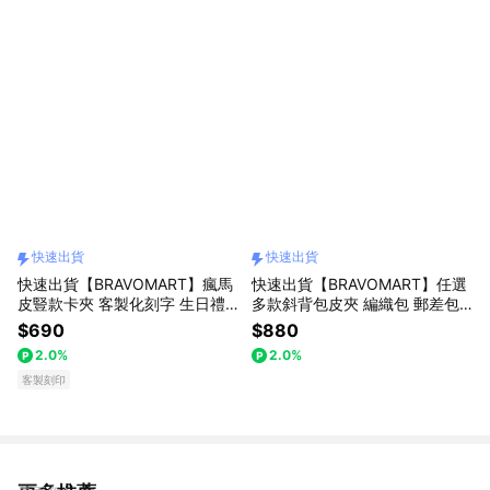
快速出貨
快速出貨
快速出貨【BRAVOMART】瘋馬
快速出貨【BRAVOMART】任選
皮豎款卡夾 客製化刻字 生日禮
多款斜背包皮夾 編織包 郵差包
物 送禮推薦 男生禮物 現貨 巨蟹
側背包 短夾 長夾 生日禮物 送禮
$690
$880
座 禮物獨家 新品上市 送給男生
自選 男生禮物 現貨 巨蟹座 禮物
2.0%
2.0%
真皮皮夾 男友禮物 獅子座
獨家 新品上市 送給男生 真皮皮
客製刻印
夾 獅子座