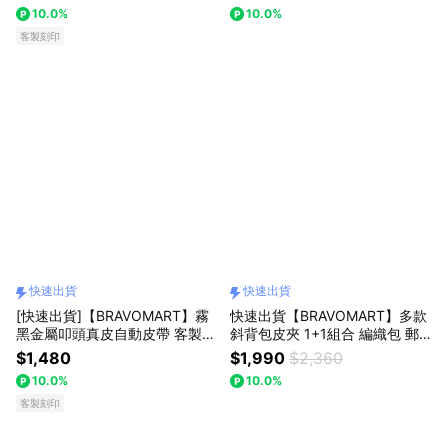
蟹座 禮物獨家 新品上市 送給男
家 新品上市 送給男生 情侶禮物
10.0%
10.0%
生 真皮皮夾 男友禮物 獅子座
客製化刻字 獅子座
客製刻印
快速出貨
快速出貨
[快速出貨]【BRAVOMART】霧
快速出貨【BRAVOMART】多款
黑金屬叩頭真皮自動皮帶 客製化
斜背包皮夾 1+1組合 編織包 郵
刻字 生日禮物 送禮推薦 男生禮
差包 側背包 短夾 長夾 客製化刻
$1,480
$1,990
$2,360
物 巨蟹座 禮物獨家 新品上市 送
字 生日禮物 送禮推薦 男生禮物
10.0%
10.0%
給男生 真皮皮帶 上班族禮物 獅
現貨 巨蟹座 禮物獨家 新品上市
子座
客製刻印
送給男生 獅子座