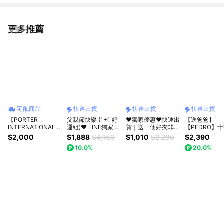
更多推薦
看更多
宅配商品
快速出貨
快速出貨
快速出貨
【PORTER
父親節快樂 (1+1 好
❤️獨家優惠❤️快速出
【送爸爸】
INTERNATIONAL】
運組)❤️ LINE獨家組
貨｜送一個好夾非你
【PEDRO】
低調奢華 MELODY
合 ❤️ 快速出貨 ❤️
莫屬❤️【pierre
紋皮革零錢袋
$2,000
$1,888
$4,160
$1,010
$2,280
$2,390
系列 三折零錢短夾
【pierre cardin 皮爾
cardin 皮爾卡登】
男士皮夾送禮
10.0%
20.0%
(靜謐灰)
卡登】皮帶皮夾
立體格紋掀蓋短夾-2
質感單品｜快
1888 禮盒 ❤️
色
｜小CK集團品