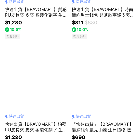
快速出貨
快速出貨
快速出貨【BRAVOMART】質感
快速出貨【BRAVOMART】時尚
PU皮長夾 皮夾 客製化刻字 生日
簡約男士錢包 超薄款零錢皮夾
禮物 送禮推薦 男生禮物 現貨 巨
短夾 送禮首選 免費客製化刻字
$1,280
$811
$880
蟹座 禮物獨家 新品上市 送給男
生日禮物 送禮推薦 男生禮物 巨
10.0%
10.0%
生 真皮皮夾 男友禮物 獅子座
蟹座 禮物獨家 新品上市 送給男
客製刻印
生 真皮皮夾 獅子座
客製刻印
快速出貨
快速出貨
快速出貨【BRAVOMART】植鞣
「快速出貨」【BRAVOMART】
PU皮長夾 皮夾 客製化刻字 生日
龍鱗龍骨龐克手鍊 生日禮物 送
禮物 送禮推薦 男生禮物 現貨 巨
禮推薦 男生禮物 巨蟹座 禮物獨
$1,280
$690