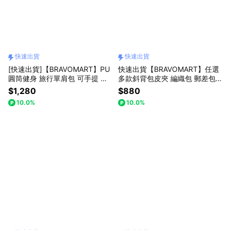
快速出貨
快速出貨
[快速出貨]【BRAVOMART】PU
快速出貨【BRAVOMART】任選
圓筒健身 旅行單肩包 可手提 斜
多款斜背包皮夾 編織包 郵差包
背包 健身包 生日禮物 送禮推薦
側背包 短夾 長夾 生日禮物 送禮
$1,280
$880
男生禮物 巨蟹座 禮物獨家 新品
自選 男生禮物 現貨 巨蟹座 禮物
10.0%
10.0%
上市 商務送禮 上班族禮物 男友
獨家 新品上市 送給男生 真皮皮
禮物 獅子座
夾 獅子座