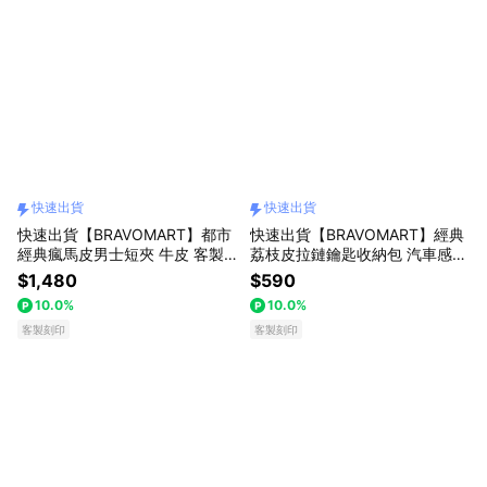
快速出貨
快速出貨
快速出貨【BRAVOMART】都市
快速出貨【BRAVOMART】經典
經典瘋馬皮男士短夾 牛皮 客製
荔枝皮拉鏈鑰匙收納包 汽車感應
化刻字 生日禮物 送禮推薦 男生
扣收納 零錢包 客製化刻字 生日
$1,480
$590
禮物 現貨 巨蟹座 禮物獨家 新品
禮物 送禮推薦 男生禮物 現貨 巨
10.0%
10.0%
上市 送給男生 真皮皮夾 男友禮
蟹座 禮物獨家 新品上市 送給男
物 獅子座
客製刻印
生 真皮皮夾 獅子座
客製刻印