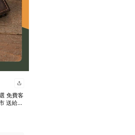
選 免費客
市 送給男