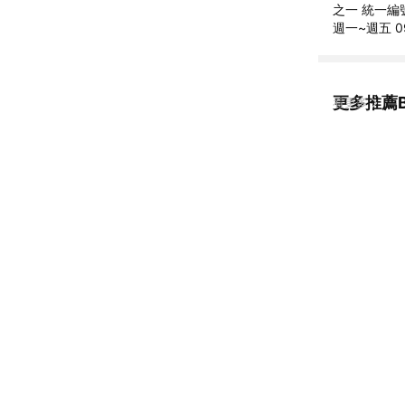
之一 統一編號
週一~週五 09
更多推薦B
看更多