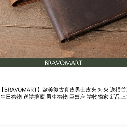
【BRAVOMART】歐美復古真皮男士皮夾 短夾 送禮首
 生日禮物 送禮推薦 男生禮物 巨蟹座 禮物獨家 新品上
皮夾 男友禮物 父親節禮物
0