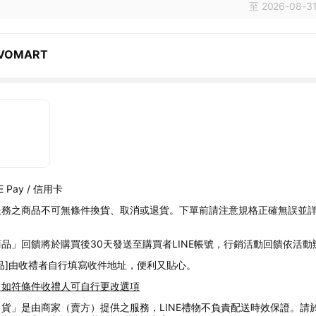
至 2026-08-31
VOMART
 Pay / 信用卡
服務之商品不可無條件換貨、取消或退貨。下單前請注意規格正確無誤並
品」回饋將於購買後30天發送至購買者LINE帳號，行銷活動回饋依活動
品]由收禮者自行填寫收件地址，便利又貼心。
，如符條件收禮人可自行更改選項
貨」是由商家（賣方）提供之服務，LINE禮物不負責配送時效保證。請