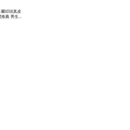
黑金屬叩頭真皮
禮推薦 男生禮
男生 真皮皮