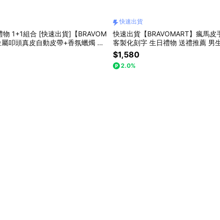
快速出貨
禮物 1+1組合 [快速出貨]【BRAVOM
快速出貨【BRAVOMART】瘋馬皮
金屬叩頭真皮自動皮帶+香氛蠟燭 客
客製化刻字 生日禮物 送禮推薦 男
日禮物 送禮推薦 男生禮物 巨蟹座
禮物獨家 新品上市 送給男生 獅子
$1,580
給男生 真皮皮帶 上班族禮物
2.0%