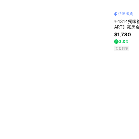
快速出貨
✨1314獨家
ART】霧黑
製化刻字 生
$1,730
新品上市 送
2.0%
客製刻印