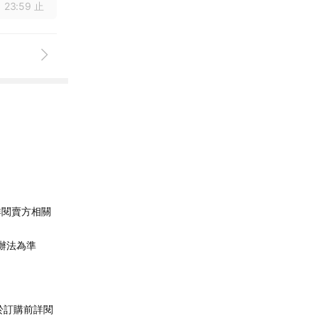
 23:59 止
詳閱賣方相關
辦法為準
於訂購前詳閱