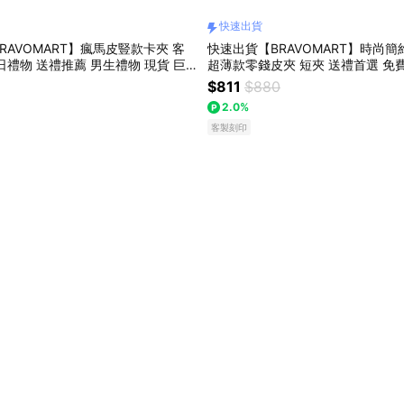
快速出貨
RAVOMART】瘋馬皮豎款卡夾 客
快速出貨【BRAVOMART】時尚
日禮物 送禮推薦 男生禮物 現貨 巨
超薄款零錢皮夾 短夾 送禮首選 免
家 新品上市 送給男生 真皮皮夾 男
生日禮物 送禮推薦 男生禮物 巨蟹
$811
$880
座
新品上市 送給男生 真皮皮夾 獅子
2.0%
客製刻印