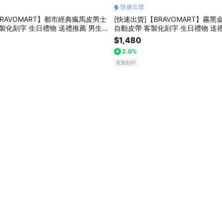
快速出貨
RAVOMART】都市經典瘋馬皮男士
[快速出貨]【BRAVOMART】霧
客製化刻字 生日禮物 送禮推薦 男生
自動皮帶 客製化刻字 生日禮物 送
巨蟹座 禮物獨家 新品上市 送給男生
物 巨蟹座 禮物獨家 新品上市 送給
$1,480
友禮物 獅子座
帶 上班族禮物 獅子座
2.0%
客製刻印