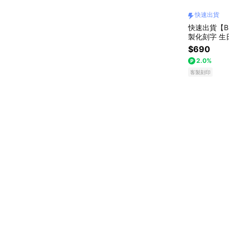
快速出貨
快速出貨【B
製化刻字 生
蟹座 禮物獨
$690
友禮物 獅子
2.0%
客製刻印