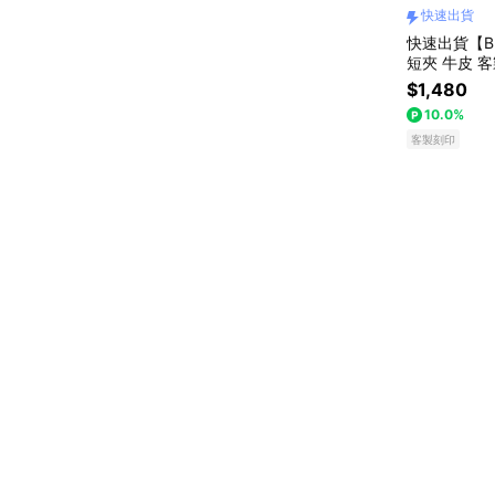
快速出貨
快速出貨【B
短夾 牛皮 
禮物 現貨 
$1,480
真皮皮夾 男
10.0%
客製刻印