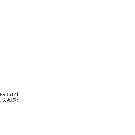
 16Th】
物 女友禮物
 6