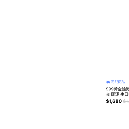
宅配商品
999黃金編織
金 開運 生
物 交換禮物
$1,680
$1