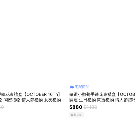
宅配商品
鍊花束禮盒【OCTOBER 16Th】
鑲鑽小雛菊手鍊花束禮盒【OCTOBER
物 閨蜜禮物 情人節禮物 女友禮物
開運 生日禮物 閨蜜禮物 情人節禮
手鍊 客製化禮物 AUG 6
交換禮物 純銀手鍊 客製化禮物 AUG
80
$880
$1,180
客製刻印