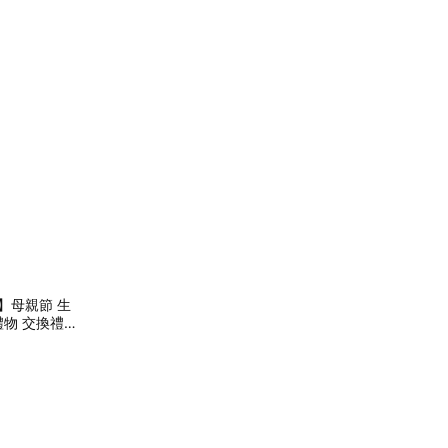
h】母親節 生
禮物 交換禮物