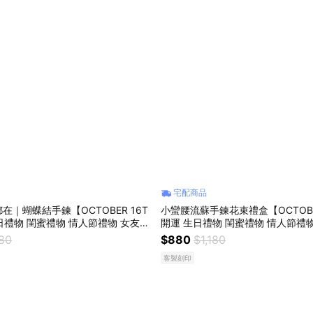
宅配商品
在｜蝴蝶結手鍊【OCTOBER 16T
小蠻腰流蘇手鍊花束禮盒【OCTOBER
生日禮物 閨蜜禮物 情人節禮物 女友禮
開運 生日禮物 閨蜜禮物 情人節禮
純銀手鍊 客製化禮物 MAY 14
交換禮物 純銀手鍊 客製化禮物 AUG
080
$880
$1,180
客製刻印