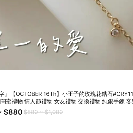
』【OCTOBER 16Th】小王子的玫瑰花鋯石#CRY1132
 閨蜜禮物 情人節禮物 女友禮物 交換禮物 純銀手鍊 
~ $880
$880 ~ $1,080