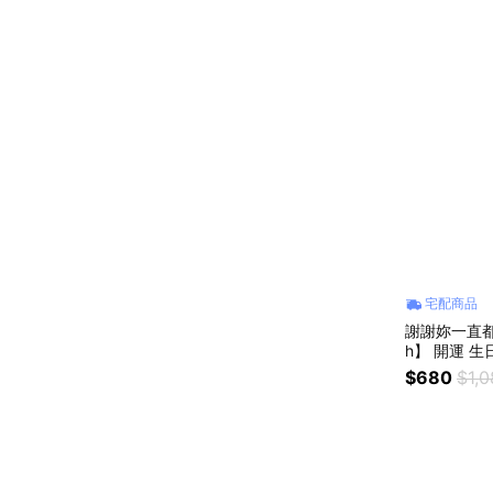
宅配商品
謝謝妳一直都
h】 開運 
物 交換禮物 
$680
$1,