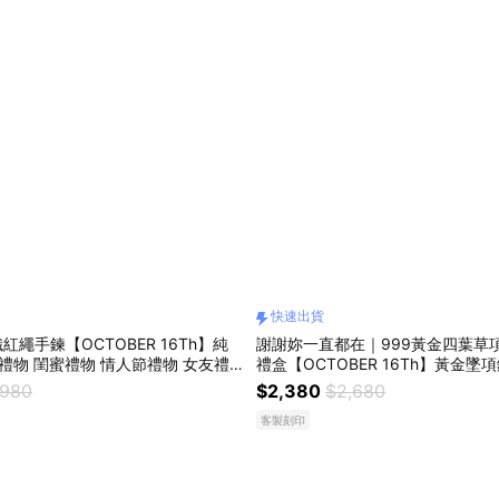
快速出貨
紅繩手鍊【OCTOBER 16Th】純
謝謝妳一直都在｜999黃金四葉草
日禮物 閨蜜禮物 情人節禮物 女友禮
禮盒【OCTOBER 16Th】黃金墜項
 純銀手鍊 客製化禮物
立體四葉草母親節 生日禮物 情人節
,980
$2,380
$2,680
物 客製化禮MAY 04
客製刻印