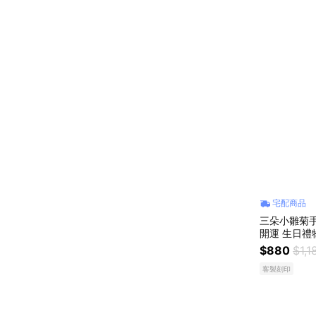
宅配商品
三朵小雛菊手
開運 生日禮
交換禮物 純銀
$880
$1,1
客製刻印