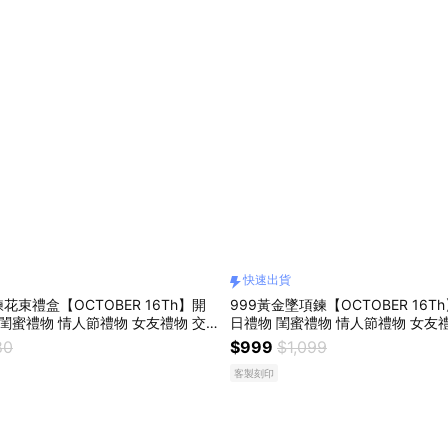
快速出貨
花束禮盒【OCTOBER 16Th】開
999黃金墜項鍊【OCTOBER 16T
 閨蜜禮物 情人節禮物 女友禮物 交
日禮物 閨蜜禮物 情人節禮物 女友
鍊 客製化禮物 AUG 6
客製化禮物NOV14
80
$999
$1,099
客製刻印