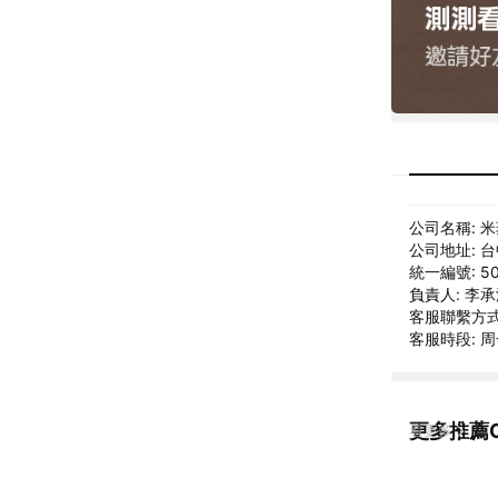
公司名稱: 
公司地址: 
統一編號: 50
負責人: 李
客服聯繫方式: 
客服時段: 周一
更多推薦OC
看更多