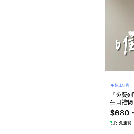
快速出貨
『免費刻字
生日禮物
$680 
免運費