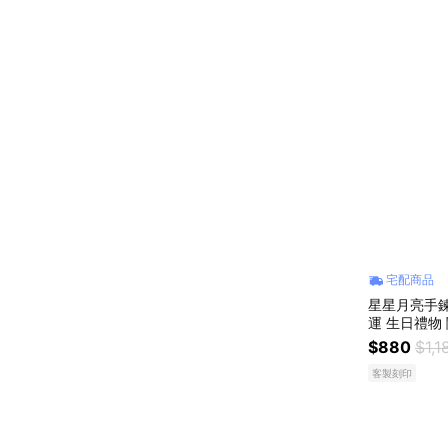
宅配商品
星星月亮手鍊
運 生日禮物
換禮物 純銀手
$880
$1,1
客製刻印