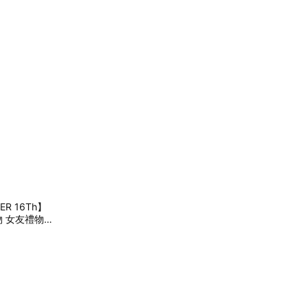
 16Th】
物 女友禮物
 6