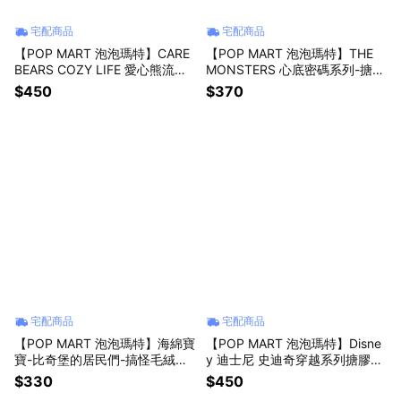
宅配商品
宅配商品
【POP MART 泡泡瑪特】CARE
【POP MART 泡泡瑪特】THE
BEARS COZY LIFE 愛心熊流沙
MONSTERS 心底密碼系列-搪膠
毛絨掛件系列盲盒(1入)
毛絨掛件盲盒(A-M)(1入)
$450
$370
宅配商品
宅配商品
【POP MART 泡泡瑪特】海綿寶
【POP MART 泡泡瑪特】Disne
寶-比奇堡的居民們-搞怪毛絨第
y 迪士尼 史迪奇穿越系列搪膠毛
二彈盲盒(1入)
絨掛件(1入)
$330
$450