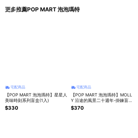
更多推薦POP MART 泡泡瑪特
看更多
宅配商品
宅配商品
【POP MART 泡泡瑪特】星星人
【POP MART 泡泡瑪特】MOLL
美味時刻系列盲盒(1入)
Y 沿途的風景二十週年-掛鍊盲盒
(1入)
$330
$370