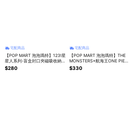
宅配商品
宅配商品
【POP MART 泡泡瑪特】123!星
【POP MART 泡泡瑪特】THE
星人系列-盲盒封口夾磁吸收納盒
MONSTERS×航海王ONE PIECE
套組(1入)
系列盲盒公仔(1入)
$280
$330