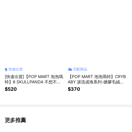
快速出貨
宅配商品
[快速出貨]【POP MART 泡泡瑪
【POP MART 泡泡瑪特】CRYB
特】θ SKULLPANDA 不想不想
ABY 淚流成海系列-搪膠毛絨掛
系列耳機包(再睡十分鐘)(含運費)
件盲盒(1入)
$520
$370
更多推薦
看更多