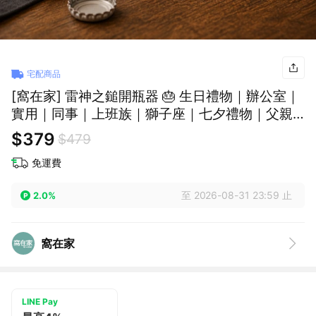
宅配商品
[窩在家] 雷神之鎚開瓶器 🎂 生日禮物｜辦公室｜
實用｜同事｜上班族｜獅子座｜七夕禮物｜父親
節
$379
$479
免運費
至 2026-08-31 23:59 止
2.0%
窩在家
LINE Pay