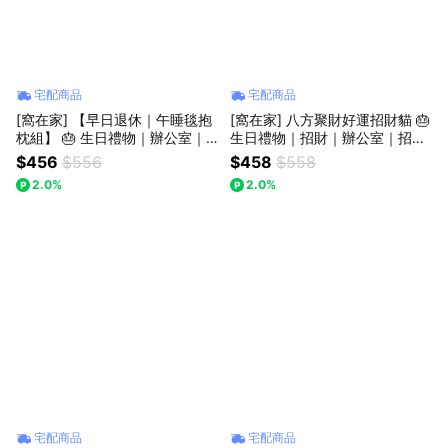
宅配商品
宅配商品
[窩在家] 【早日退休｜午睡毯抱
[窩在家] 八方聚財好運招財貓 🎂
枕組】 🎂 生日禮物｜辦公室｜
生日禮物｜招財｜辦公室｜招福
開運納福｜實用｜升遷升職｜喬
貓｜開運納福｜貓咪｜實用｜升
$456
$556
$458
$558
遷｜開業開店｜同事｜上班族｜
遷升職｜喬遷｜開業開店｜療癒
2.0%
2.0%
獅子座｜七夕禮物｜父親節
｜同事｜上班族｜貓奴｜獅子座
｜七夕禮物｜父親節
宅配商品
宅配商品