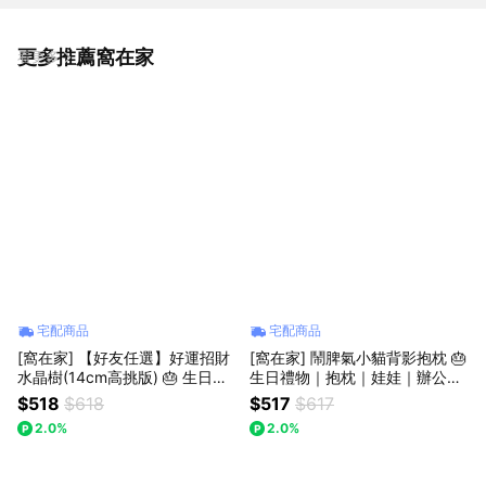
更多推薦窩在家
看更多
宅配商品
宅配商品
[窩在家] 【好友任選】好運招財
[窩在家] 鬧脾氣小貓背影抱枕 🎂
水晶樹(14cm高挑版) 🎂 生日禮
生日禮物｜抱枕｜娃娃｜辦公室
物｜招財｜辦公室｜開運納福｜
｜貓咪｜療癒｜實用｜同事｜上
$518
$618
$517
$617
實用｜升遷升職｜喬遷｜開業開
班族｜貓奴｜獅子座｜七夕禮物
2.0%
2.0%
店｜同事｜上班族｜獅子座｜七
｜父親節
夕禮物｜父親節