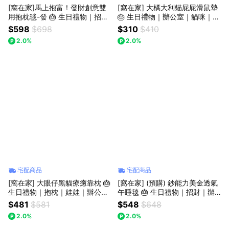
[窩在家]馬上抱富！發財創意雙
[窩在家] 大橘大利貓屁屁滑鼠墊
用抱枕毯-發 🎂 生日禮物｜招財
🎂 生日禮物｜辦公室｜貓咪｜實
｜抱枕｜娃娃｜開運納福｜午睡
用｜療癒｜同事｜上班族｜貓奴
$598
$698
$310
$410
毯｜毯子｜療癒｜升遷升職｜喬
｜獅子座｜七夕禮物｜父親節
2.0%
2.0%
遷｜開業開店｜實用｜同事｜上
班族｜獅子座｜七夕禮物｜父親
節
宅配商品
宅配商品
[窩在家] 大眼仔黑貓療癒靠枕 🎂
[窩在家] (預購) 鈔能力美金透氣
生日禮物｜抱枕｜娃娃｜辦公室
午睡毯 🎂 生日禮物｜招財｜辦
｜貓咪｜實用｜同事｜上班族｜
公室｜開運納福｜毯子｜實用｜
$481
$581
$548
$648
貓奴｜獅子座｜七夕禮物
升遷升職｜喬遷｜開業開店｜同
2.0%
2.0%
事｜上班族｜獅子座｜七夕禮物
｜父親節