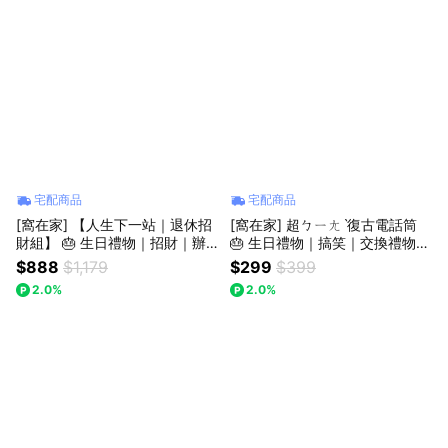
宅配商品
宅配商品
[窩在家] 【人生下一站｜退休招
[窩在家] 超ㄅㄧㄤˋ復古電話筒
財組】 🎂 生日禮物｜招財｜辦
🎂 生日禮物｜搞笑｜交換禮物｜
公室｜實用｜同事｜上班族｜獅
辦公室｜療癒｜實用｜同事｜上
$888
$1,179
$299
$399
子座｜七夕禮物｜父親節
班族｜獅子座｜七夕禮物｜情人
2.0%
2.0%
節