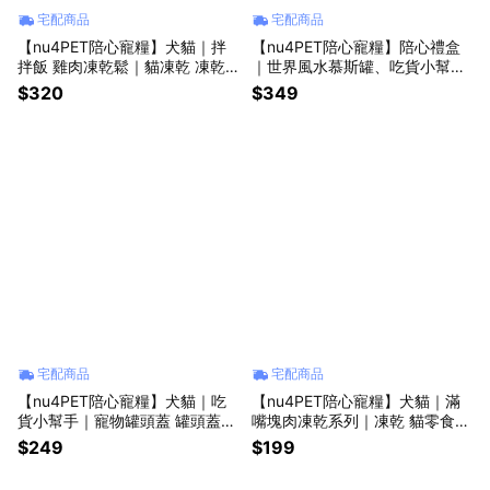
宅配商品
宅配商品
【nu4PET陪心寵糧】犬貓｜拌
【nu4PET陪心寵糧】陪心禮盒
拌飯 雞肉凍乾鬆｜貓凍乾 凍乾
｜世界風水慕斯罐、吃貨小幫手
鬆 貓零食 寵物凍乾 狗凍乾 凍乾
｜寵物禮盒 寵物新手 貓咪禮盒
$320
$349
貓零食 寵物肉鬆
貓咪主食 寵物用品 寵物 貓咪 寵
物送禮
宅配商品
宅配商品
【nu4PET陪心寵糧】犬貓｜吃
【nu4PET陪心寵糧】犬貓｜滿
貨小幫手｜寵物罐頭蓋 罐頭蓋
嘴塊肉凍乾系列｜凍乾 貓零食
開罐器 罐頭勺 寵物勺 寵物湯匙
狗零食 寵物凍乾 寵物零食 毛孩
$249
$199
挖勺
凍乾 原肉凍乾 貓食