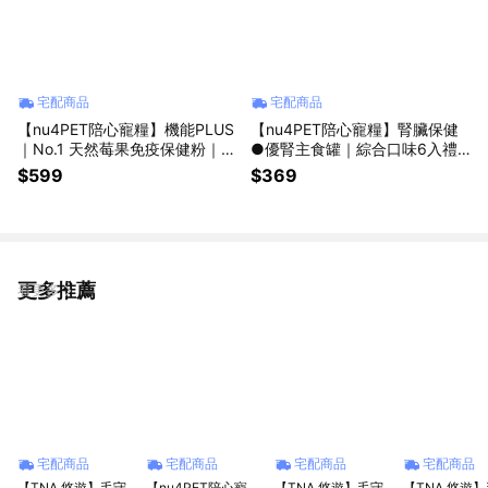
宅配商品
宅配商品
【nu4PET陪心寵糧】機能PLUS
【nu4PET陪心寵糧】腎臟保健
｜No.1 天然莓果免疫保健粉｜寵
●優腎主食罐｜綜合口味6入禮
物免疫力 寵物保健品 貓咪保健
盒(80g)｜貓罐禮盒 主食罐禮盒
$599
$369
狗狗保健 寵物營養
陪心禮盒 貓主食禮盒 送禮自用
貓主食罐 寵物送禮首選
更多推薦
看更多
宅配商品
宅配商品
宅配商品
宅配商品
【TNA 悠遊】毛守
【nu4PET陪心寵
【TNA 悠遊】毛守
【TNA 悠遊