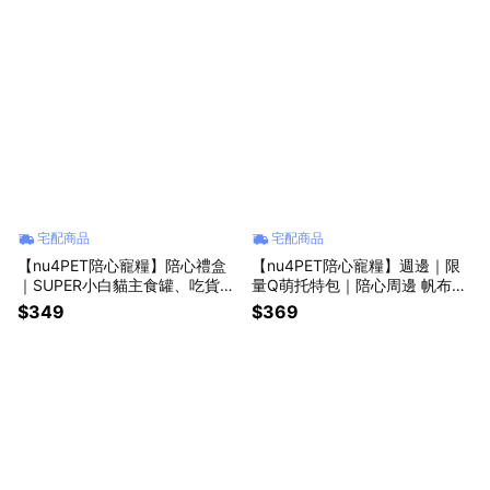
宅配商品
宅配商品
【nu4PET陪心寵糧】陪心禮盒
【nu4PET陪心寵糧】週邊｜限
｜SUPER小白貓主食罐、吃貨小
量Q萌托特包｜陪心周邊 帆布包
幫手｜寵物禮盒 寵物新手 貓咪
托特包 可愛帆布包 單肩包
$349
$369
禮盒 貓咪主食 寵物用品 寵物 貓
咪 寵物送禮