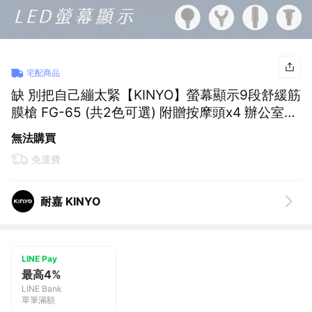
宅配商品
缺 別把自己繃太緊【KINYO】螢幕顯示9段舒緩筋
膜槍 FG-65 (共2色可選) 附贈按摩頭x4 辦公室久
坐 運動健身 筋膜放鬆 深層舒緩 輕巧機身 手持不
無法購買
費力
免運費
耐嘉 KINYO
LINE Pay
最高4%
LINE Bank
單筆滿額