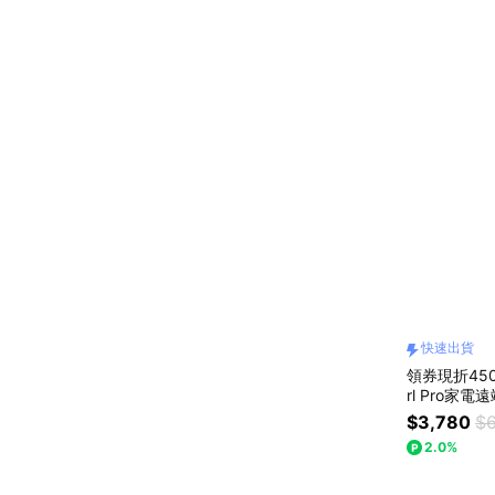
快速出貨
領券現折450
rl Pro家
家居智慧遙
$3,780
$6
2.0%