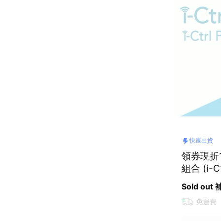
快速出貨
領券現折1
組合 (i-
盒遙控
Sold out
免運費