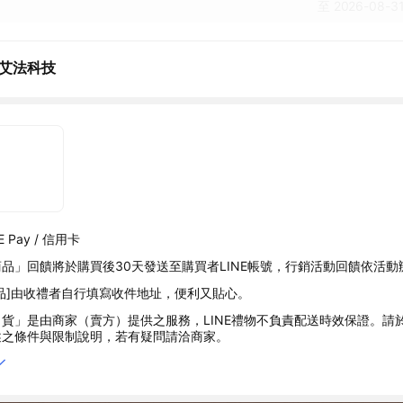
至 2026-08-31
A艾法科技
 Pay / 信用卡
品」回饋將於購買後30天發送至購買者LINE帳號，行銷活動回饋依活動
品]由收禮者自行填寫收件地址，便利又貼心。
貨」是由商家（賣方）提供之服務，LINE禮物不負責配送時效保證。請
述之條件與限制說明，若有疑問請洽商家。