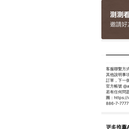
客服聯繫方式: 
其他說明事項
訂單，下一個
官方帳號 @aif
若有任何問題，歡
團：https://
886-7-77
更多推薦A
看更多