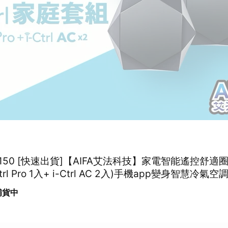
50 [快速出貨]【AIFA艾法科技】家電智能遙控舒適圈P
Ctrl Pro 1入+ i-Ctrl AC 2入)手機app變身智慧冷
 補貨中