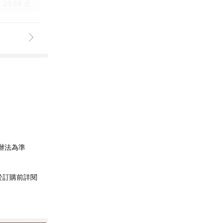
 23:59 止
辦法為準
於訂購前詳閱