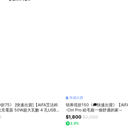
快速出貨
折75》 [快速出貨]【AIFA艾法科
領券現折150《🚚快速出貨》【AIF
充電器 50W超大瓦數 4 孔USB車
-Ctrl Pro 給毛寵一個舒適的家～
 port USB Charger
0
$1,800
$2,050
2.0%