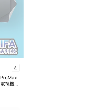
roMax
氣空調電視機上