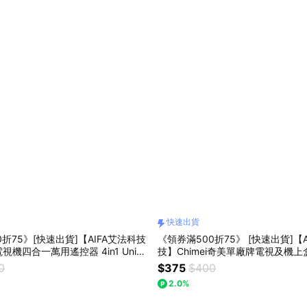
快速出貨
折75》[快速出貨]【AIFA艾法科技
《領券滿500折75》 [快速出貨]【A
機四合一萬用遙控器 4in1 Unive
技】Chimei奇美單廠牌電視及機
Universal Remote 奇美電視遙
0
$375
$400
機上盒遙控器
2.0%