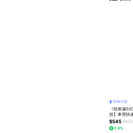
快速出貨
《領券滿500
技】車用快速
用快充 4
$545
$90
2.0%