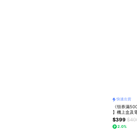
快速出貨
《領券滿500
】機上盒及電視
rsal Remote
$399
$40
2.0%